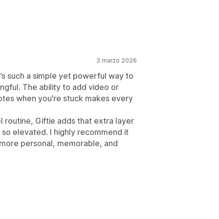
Note
3 marzo 2026
zato
It’s such a simple yet powerful way to
gful. The ability to add video or
notes when you’re stuck makes every
 routine, Giftie adds that extra layer
so elevated. I highly recommend it
l more personal, memorable, and