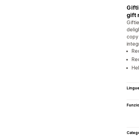
Gift
gift
Gifti
delig
copy 
integ
Rec
Rec
Hel
Lingu
Funzi
Categ