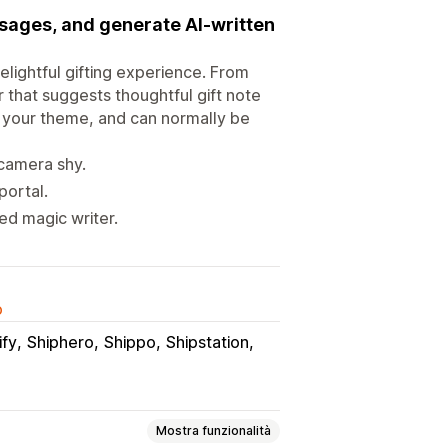
ssages, and generate AI-written
delightful gifting experience. From
 that suggests thoughtful gift note
it your theme, and can normally be
 camera shy.
portal.
ed magic writer.
o
ify
Shiphero
Shippo
Shipstation
Mostra funzionalità