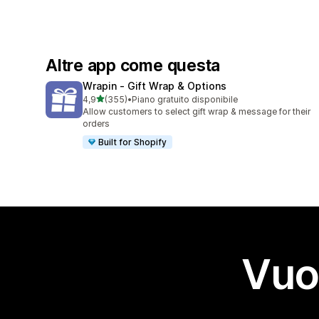
Altre app come questa
Wrapin ‑ Gift Wrap & Options
stelle su 5
4,9
(355)
•
Piano gratuito disponibile
355 recensioni totali
Allow customers to select gift wrap & message for their
orders
Built for Shopify
Vuo