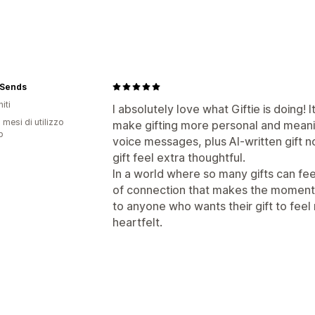
Opzioni regalo
Messaggi per i regali
Videomessaggi
Personalizzazione
 Sends
Widget per i regali
Design personaliz
iti
I absolutely love what Giftie is doing! 
 mesi di utilizzo
make gifting more personal and meanin
p
voice messages, plus AI-written gift 
gift feel extra thoughtful.
In a world where so many gifts can feel
of connection that makes the moment 
to anyone who wants their gift to fee
heartfelt.