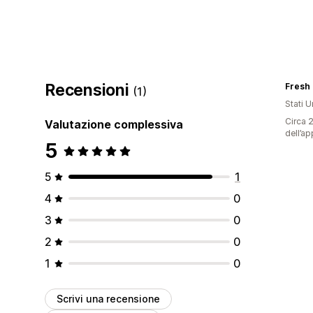
Recensioni
Fresh
(1)
Stati Un
Circa 2
Valutazione complessiva
dell’ap
5
5
1
4
0
3
0
2
0
1
0
Scrivi una recensione