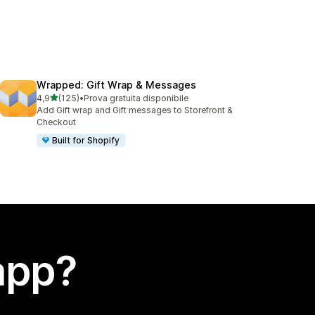
Wrapped: Gift Wrap & Messages
stelle su 5
4,9
(125)
•
Prova gratuita disponibile
125 recensioni totali
Add Gift wrap and Gift messages to Storefront &
Checkout
Built for Shopify
app?