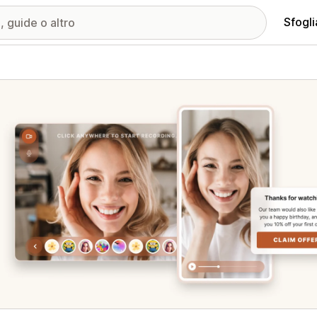
Sfogli
ria immagini in evidenza