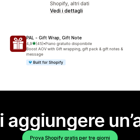
Shopify, altri dati
Vedi i dettagli
PAL ‑ Gift Wrap, Gift Note
stelle su 5
4,9
(45)
•
Piano gratuito disponibile
45 recensioni totali
Boost AOV with Gift wrapping, gift pack & gift notes &
message
Built for Shopify
i aggiungere un’
Prova Shopify gratis per tre giorni