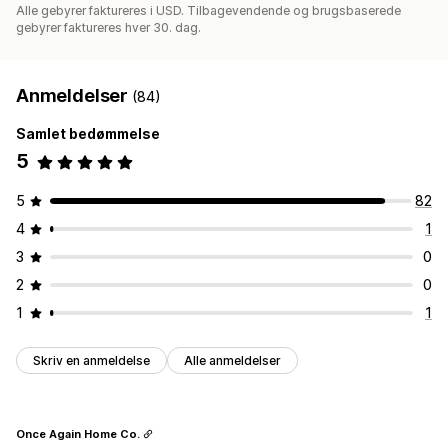
Alle gebyrer faktureres i USD. Tilbagevendende og brugsbaserede
gebyrer faktureres hver 30. dag.
Anmeldelser
(84)
Samlet bedømmelse
5
5
82
4
1
3
0
2
0
1
1
Skriv en anmeldelse
Alle anmeldelser
Once Again Home Co.