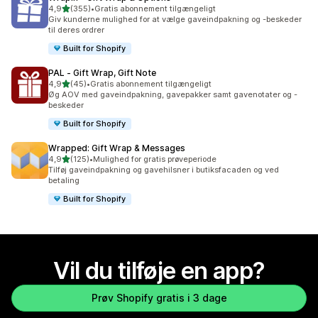
ud af 5 stjerner
4,9
(355)
•
Gratis abonnement tilgængeligt
355 anmeldelser i alt
Giv kunderne mulighed for at vælge gaveindpakning og -beskeder
til deres ordrer
Built for Shopify
PAL ‑ Gift Wrap, Gift Note
ud af 5 stjerner
4,9
(45)
•
Gratis abonnement tilgængeligt
45 anmeldelser i alt
Øg AOV med gaveindpakning, gavepakker samt gavenotater og -
beskeder
Built for Shopify
Wrapped: Gift Wrap & Messages
ud af 5 stjerner
4,9
(125)
•
Mulighed for gratis prøveperiode
125 anmeldelser i alt
Tilføj gaveindpakning og gavehilsner i butiksfacaden og ved
betaling
Built for Shopify
Vil du tilføje en app?
Prøv Shopify gratis i 3 dage