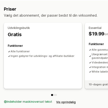
Mersalg i indkøbskurv
Mersalg på produktside
Tilpasning
Priser
Indkøbskurvskuffe
Pop op-vinduer
Multivaluta
Automatisk tagging
Leveringsdato
Flere sprog
Vælg det abonnement, der passer bedst til din virksomhed.
Flere sprog
Oversættelse
Gavewidget
Tilpasset design
Tilbud og anbefalinger
Tilpasset kode
Udviklingsbutik
Essential
Gaveindpakning
Produkttilføjelser
$19.99
Gratis
o
Analyser
Funktioner
Funktioner
Anbefalet ydeevne
Alle gavemu
Alle funktioner
Ubegrænset 
Ingen gebyrer for udviklings- og affiliate-butikker
gaveindpakn
Videobeske
Integration 
White labeli
10-dages grat
Indeholder maskinoversat tekst
Vis oprindelig