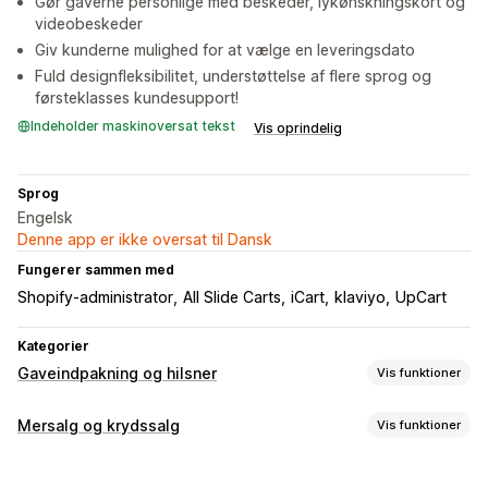
Gør gaverne personlige med beskeder, lykønskningskort og
videobeskeder
Giv kunderne mulighed for at vælge en leveringsdato
Fuld designfleksibilitet, understøttelse af flere sprog og
førsteklasses kundesupport!
Indeholder maskinoversat tekst
Vis oprindelig
Sprog
Engelsk
Denne app er ikke oversat til Dansk
Fungerer sammen med
Shopify-administrator
All Slide Carts
iCart
klaviyo
UpCart
Kategorier
Gaveindpakning og hilsner
Vis funktioner
Gavemuligheder
Mersalg og krydssalg
Vis funktioner
Gaveindpakning
Gavebeskeder
Lykønskningskort
Tilpasning
Bemærkninger
Gavekort