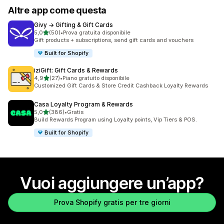
Altre app come questa
Givy → Gifting & Gift Cards
stelle su 5
5,0
(50)
•
Prova gratuita disponibile
50 recensioni totali
Gift products + subscriptions, send gift cards and vouchers
Built for Shopify
iziGift: Gift Cards & Rewards
stelle su 5
4,9
(27)
•
Piano gratuito disponibile
27 recensioni totali
Customized Gift Cards & Store Credit Cashback Loyalty Rewards
Casa Loyalty Program & Rewards
stelle su 5
5,0
(386)
•
Gratis
386 recensioni totali
Build Rewards Program using Loyalty points, Vip Tiers & POS.
Built for Shopify
Vuoi aggiungere un’app?
Prova Shopify gratis per tre giorni