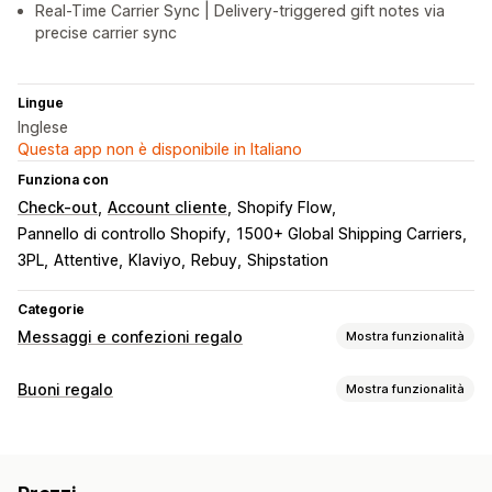
Real-Time Carrier Sync | Delivery-triggered gift notes via
precise carrier sync
Lingue
Inglese
Questa app non è disponibile in Italiano
Funziona con
Check-out
Account cliente
Shopify Flow
Pannello di controllo Shopify
1500+ Global Shipping Carriers
3PL
Attentive
Klaviyo
Rebuy
Shipstation
Categorie
Messaggi e confezioni regalo
Mostra funzionalità
Opzioni regalo
Buoni regalo
Mostra funzionalità
Confezione regalo
Scatole e cofanetti regalo
Tipi di carta
Messaggi per i regali
Videomessaggi
Biglietti di auguri
Brandizzata
In blocco
Digitale
Fisica
Credito in negozio
Note
Scontrini cortesia
Buoni regalo