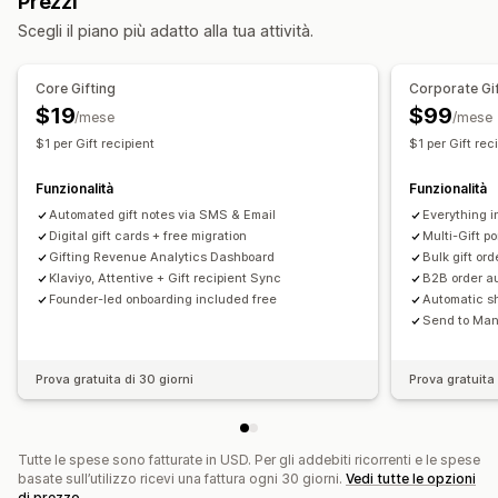
Prezzi
Personalizzazione
Personalizzazione
Scegli il piano più adatto alla tua attività.
Importi personalizzati
Design personalizzato
Aggiunta di tag automatica
Data di consegna
Email personalizzata
Pagina per il riscatto
Caricamento di file
Notifiche via email
Multilingua
Core Gifting
Corporate Gi
Pagina del saldo
Messaggi per i regali
Data di scadenza
Traduzione
Widget per i regali
Design personalizzato
$19
$99
/mese
/mese
Promemoria
Importo del buono regalo
Codice personalizzato
$1 per Gift recipient
$1 per Gift rec
Opzioni di consegna
Funzionalità
Funzionalità
Invio in blocco
Data personalizzata
Email
Automated gift notes via SMS & Email
Everything i
Consegna programmata
SMS
Di persona
Digital gift cards + free migration
Multi-Gift po
Gifting Revenue Analytics Dashboard
Bulk gift or
Klaviyo, Attentive + Gift recipient Sync
B2B order au
Founder-led onboarding included free
Automatic sh
Send to Many
Prova gratuita di 30 giorni
Prova gratuita 
Tutte le spese sono fatturate in USD. Per gli addebiti ricorrenti e le spese
basate sull’utilizzo ricevi una fattura ogni 30 giorni.
Vedi tutte le opzioni
di prezzo