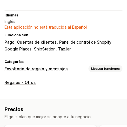
Idiomas
Inglés
Esta aplicación no está traducida al Español
Funciona con
Pago
Cuentas de clientes
Panel de control de Shopify
Google Places
ShipStation
TaxJar
Categorías
Envoltorio de regalo y mensajes
Mostrar funciones
Opciones de regalo
Regalos - Otros
Envoltura de regalo
Cajas para regalos
Mensajes de regalo
Tarjetas de felicitación
Notas
Tickets regalo
Tarjetas de regalo
Precios
Personalización
Elige el plan que mejor se adapte a tu negocio.
Etiquetado automático
Fecha de entrega