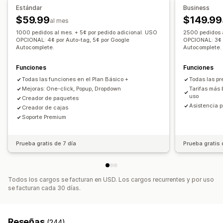
Subida de archivos
Múltiples idiomas
Traducción
Estándar
Business
Widget de regalos
Diseño personalizado
$59.99
$149.99
al mes
Código personalizado
1000 pedidos al mes. + 5¢ por pedido adicional. USO
2500 pedidos a
OPCIONAL: 4¢ por Auto-tag, 5¢ por Google
OPCIONAL: 3¢ p
Autocomplete.
Autocomplete.
Funciones
Funciones
Todas las funciones en el Plan Básico +
Todas las pr
Mejoras: One-click, Popup, Dropdown
Tarifas más 
uso
Creador de paquetes
Asistencia pr
Creador de cajas
Soporte Premium
Prueba gratis de 7 día
Prueba gratis 
Todos los cargos se facturan en USD. Los cargos recurrentes y por uso
se facturan cada 30 días.
Reseñas
(244)