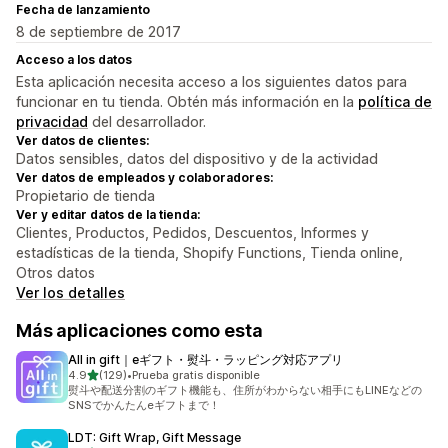
Fecha de lanzamiento
8 de septiembre de 2017
Acceso a los datos
Esta aplicación necesita acceso a los siguientes datos para
funcionar en tu tienda. Obtén más información en la
política de
privacidad
del desarrollador.
Ver datos de clientes:
Datos sensibles, datos del dispositivo y de la actividad
Ver datos de empleados y colaboradores:
Propietario de tienda
Ver y editar datos de la tienda:
Clientes, Productos, Pedidos, Descuentos, Informes y
estadísticas de la tienda, Shopify Functions, Tienda online,
Otros datos
Ver los detalles
Más aplicaciones como esta
All in gift｜eギフト・熨斗・ラッピング対応アプリ
de 5 estrellas
4.9
(129)
•
Prueba gratis disponible
129 reseñas en total
熨斗や配送分割のギフト機能も、住所がわからない相手にもLINEなどの
SNSでかんたんeギフトまで！
LDT: Gift Wrap, Gift Message