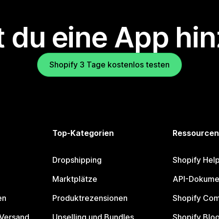
 du eine App hi
Shopify 3 Tage kostenlos testen
Top-Kategorien
Ressourcen
Dropshipping
Shopify Hel
Marktplätze
API-Dokume
en
Produktrezensionen
Shopify Co
 Versand
Upselling und Bundles
Shopify Blo