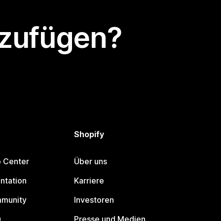
nzufügen?
Shopify
p Center
Über uns
ntation
Karriere
mmunity
Investoren
g
Presse und Medien