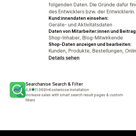
folgenden Daten. Die Gründe dafür fin
des Entwicklers bzw. der Entwicklerin.
Kund:innendaten einsehen:
Geräte- und Aktivitätsdaten
Daten von Mitarbeiter:innen und Beitra
Shop-Inhaber, Blog-Mitwirkende
Shop-Daten anzeigen und bearbeiten:
Kunden, Produkte, Bestellungen, Onli
Details sehen
Searchanise Search & Filter
von 5 Sternen
4,8
(1.069)
•
Kostenlose Installation
1069 Rezensionen insgesamt
Increase sales with smart search result pages & custom
filters