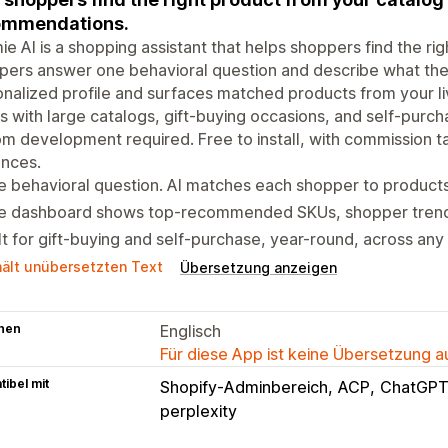
ommendations.
e AI is a shopping assistant that helps shoppers find the ri
ers answer one behavioral question and describe what they
nalized profile and surfaces matched products from your live 
s with large catalogs, gift-buying occasions, and self-purc
m development required. Free to install, with commission t
ences.
 behavioral question. AI matches each shopper to products
ve dashboard shows top-recommended SKUs, shopper trends,
lt for gift-buying and self-purchase, year-round, across any 
hält unübersetzten Text
Übersetzung anzeigen
hen
Englisch
Für diese App ist keine Übersetzung 
ibel mit
Shopify-Adminbereich
ACP
ChatGP
perplexity