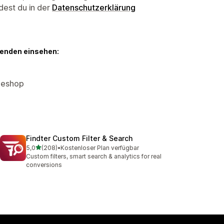
dest du in der
Datenschutzerklärung
genden einsehen:
neshop
Findter Custom Filter & Search
von 5 Sternen
5,0
(208)
•
Kostenloser Plan verfügbar
208 Rezensionen insgesamt
Custom filters, smart search & analytics for real
conversions