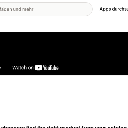
Apps durchs
stellte Bildergalerie
 shoppers find the right product from your catalo