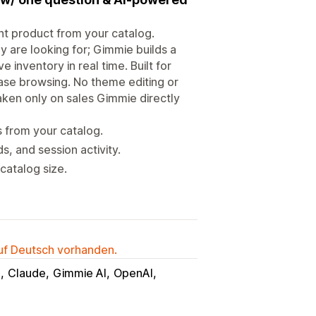
ght product from your catalog.
 are looking for; Gimmie builds a
inventory in real time. Built for
hase browsing. No theme editing or
aken only on sales Gimmie directly
 from your catalog.
 and session activity.
catalog size.
auf Deutsch vorhanden.
T
Claude
Gimmie AI
OpenAI