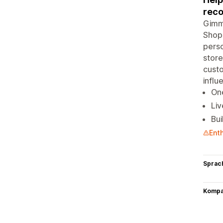
rec
Gimmi
Shopp
perso
store
custo
influ
One
Li
Bui
Ent
Sprac
Kompat