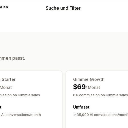
orien
Suche und Filter
Suchfunktionen
Sofortsuche
KI-Suche
Toleranz bei 
Sprachsuche
Suchvorschläge
Produ
Personalisierte Suche
Display-Anpassung
hmen passt.
Responsivität für Mobilgeräte
Benutz
Benutzerdefiniertes Styling
Benutzer
 Starter
Gimmie Growth
Analysen
$69
 Monat
/ Monat
KI-Einblicke
Conversion-Tracking
Be
ission on Gimmie sales
6% commission on Gimmie sales
Analysen in Echtzeit
Verhaltenseinbl
t
Umfasst
 AI conversations/month
35,000 AI conversations/mont