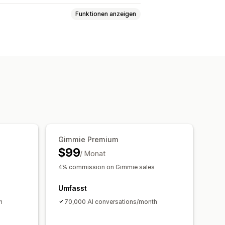
Funktionen anzeigen
Tippfehlern
Synonymgruppen
ktempfehlungen
erdefinierte CSS
definierte Filter
Gimmie Premium
$99
/ Monat
nutzerdefinierte Dashboards
4% commission on Gimmie sales
icke
Suchabfragen
Umfasst
h
70,000 AI conversations/month