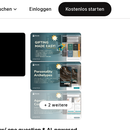
uchen
Einloggen
Kostenlos starten
+ 2 weitere
g w/ one question & AI-powered