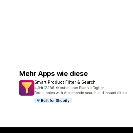
Mehr Apps wie diese
Smart Product Filter & Search
von 5 Sternen
4,9
(2.188)
•
Kostenloser Plan verfügbar
2188 Rezensionen insgesamt
Boost sales with AI semantic search and instant filters
Built for Shopify