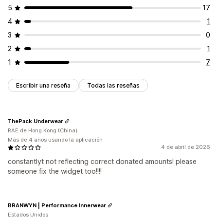
5
17
4
1
3
0
2
1
1
7
Escribir una reseña
Todas las reseñas
ThePack Underwear
RAE de Hong Kong (China)
Más de 4 años usando la aplicación
4 de abril de 2026
constantlyt not reflecting correct donated amounts! please
someone fix the widget too!!!!
BRANWYN | Performance Innerwear
Estados Unidos