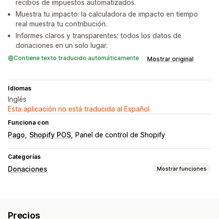
recibos de impuestos automatizados.
Muestra tu impacto: la calculadora de impacto en tiempo
real muestra tu contribución.
Informes claros y transparentes: todos los datos de
donaciones en un solo lugar.
Contiene texto traducido automáticamente
Mostrar original
Idiomas
Inglés
Esta aplicación no está traducida al Español
Funciona con
Pago
Shopify POS
Panel de control de Shopify
Categorías
Donaciones
Mostrar funciones
Tipo de organización benéfica
Sin fines de lucro
Recaudación de fondos
Impacto social
Precios
Medioambiental
Compensación de carbono