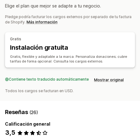
Elige el plan que mejor se adapte a tu negocio.
Caridad personalizada
Pledge podría facturar los cargos externos por separado de tu factura
Gestión de donaciones
de Shopify.
Más información
Procesamiento automático
Monto de la donación
Monto redondeado
Objetivos de donación
Gratis
Recibos de impuestos
Múltiples idiomas
Instalación gratuita
Compartir en redes sociales
Seguimiento del impacto
Gratis, flexible y adaptable a la marca. Personaliza donaciones; cubre
Informes y estadísticas
Paneles de control
Informes
tarifas de forma opcional. Consulta los cargos externos.
Personalización
Páginas de destino
Emblemas
Conteo en tiempo real
Contiene texto traducido automáticamente
Mostrar original
Widget de donación
Campañas
Todos los cargos se facturan en USD.
Notificaciones de correo electrónico
Código personalizado
Reseñas
(26)
Calificación general
3,5