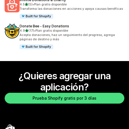
de 5 estrellas
4.5
(5)
•
Plan gratis disponible
5 reseñas en total
Transforma las donaciones en acciones y apoya causas benéficas
Built for Shopify
Donate Bee ‑ Easy Donations
de 5 estrellas
4.9
(17)
•
Plan gratis disponible
17 reseñas en total
Acepta donaciones, haz un seguimiento del progreso, agrega
páginas de destino y más
Built for Shopify
¿Quieres agregar una
aplicación?
Prueba Shopify gratis por 3 días