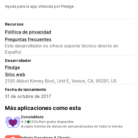
Ayuda para la app ofrecida por Pledge .
Recursos
Política de privacidad
Preguntas frecuentes
Este desarrollador no ofrece soporte técnico directo en
Español.
Desarrollador
Pledge
Sitio web
2100 Abbot Kinney Blvd., Unit E, Venice, CA, 90291, US
Fecha de lanzamiento
31 de octubre de 2017
Más aplicaciones como esta
DonateMate
de 5 estrellas
4.2
(33)
•
Plan gratis disponible
33 reseñas en total
Acepta montos de donación personalizados en toda tu tienda
Infinite Donations & Charity