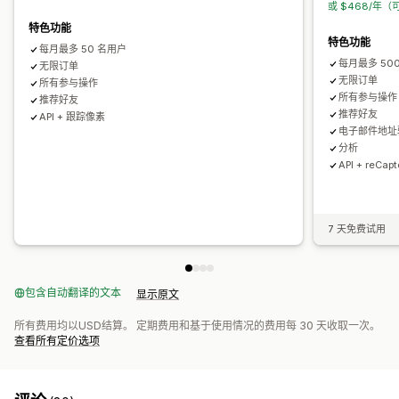
或 $468/年（
品牌营销
自定义 CSS
折扣码
多语言
特色功能
特色功能
每月最多 50 名用户
每月最多 50
无限订单
无限订单
所有参与操作
所有参与操作
推荐好友
推荐好友
API + 跟踪像素
电子邮件地址验
分析
API + reCa
7 天免费试用
包含自动翻译的文本
显示原文
所有费用均以USD结算。 定期费用和基于使用情况的费用每 30 天收取一次。
查看所有定价选项