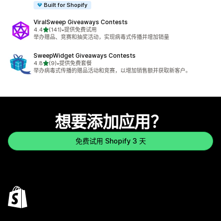
Built for Shopify
ViralSweep Giveaways Contests
星（满分 5 星）
4.4
(141)
•
提供免费试用
总共 141 条评论
举办赠品、竞赛和抽奖活动，实现病毒式传播并增加销量
SweepWidget Giveaways Contests
星（满分 5 星）
4.8
(9)
•
提供免费套餐
总共 9 条评论
举办病毒式传播的赠品活动和竞赛，以增加销售额并获取新客户。
想要添加应用？
免费试用 Shopify 3 天