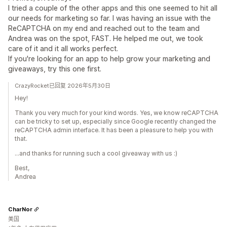
I tried a couple of the other apps and this one seemed to hit all
our needs for marketing so far. I was having an issue with the
ReCAPTCHA on my end and reached out to the team and
Andrea was on the spot, FAST. He helped me out, we took
care of it and it all works perfect.
If you're looking for an app to help grow your marketing and
giveaways, try this one first.
CrazyRocket已回复 2026年5月30日
Hey!
Thank you very much for your kind words. Yes, we know reCAPTCHA
can be tricky to set up, especially since Google recently changed the
reCAPTCHA admin interface. It has been a pleasure to help you with
that.
...and thanks for running such a cool giveaway with us :)
Best,
Andrea
CharNor
美国