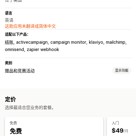
语言
英语
这款应用未翻译成简体中文
适配以下产品：
结账
activecampaign
campaign monitor
klaviyo
mailchimp
omnisend
zapier webhook
类别
赠品和竞赛活动
显示功能
宣传活动类型
基于购买
推荐好友
抽奖
幸运抽奖
定价
提交管理
选择最适合您业务的套餐。
自动提交
问卷奖励
订阅提交
社交分享提交
公平选择
投票
电子邮件确认
转化跟踪
免费
入门
$49
免费
自定义
/月