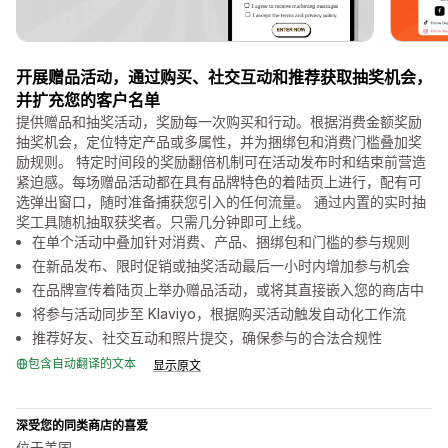
开展赠品活动，通过购买、社交互动和推荐获取抽奖机会，
并扩充您的客户名单
提供赠品和抽奖活动，奖励每一次购买和行动。根据消费金额奖励
抽奖机会，定位特定产品或多属性，并为捆绑包和消费门槛叠加奖
励规则。 特定时间段的奖励翻倍机制可在活动发布时和结束前营造
紧迫感。每场赠品活动都在具有品牌特色的着陆页上进行，配有可
选弹出窗口，随时准备捕获您引入的任何流量。 通过内置的实时抽
奖工具随机抽取获奖者。只需几分钟即可上线。
在单个活动中叠加针对消费、产品、捆绑包和门槛的参与规则
在新品发布、限时促销或抽奖活动最后一小时内增加参与机会
在品牌宣传着陆页上举办赠品活动，或将其直接嵌入您的商店中
将参与活动同步至 Klaviyo，根据购买活动触发自动化工作流
推荐好友、社交互动和照片提交，确保参与的合法合规性
包含自动翻译的文本
显示原文
深受您的同类商店的喜爱
位于美国