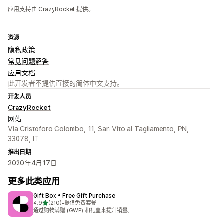
应用支持由 CrazyRocket 提供。
资源
隐私政策
常见问题解答
应用文档
此开发者不提供直接的简体中文支持。
开发人员
CrazyRocket
网站
Via Cristoforo Colombo, 11, San Vito al Tagliamento, PN,
33078, IT
推出日期
2020年4月17日
更多此类应用
Gift Box • Free Gift Purchase
星（满分 5 星）
4.9
(210)
•
提供免费套餐
总共 210 条评论
通过购物满赠 (GWP) 和礼盒来提升销量。