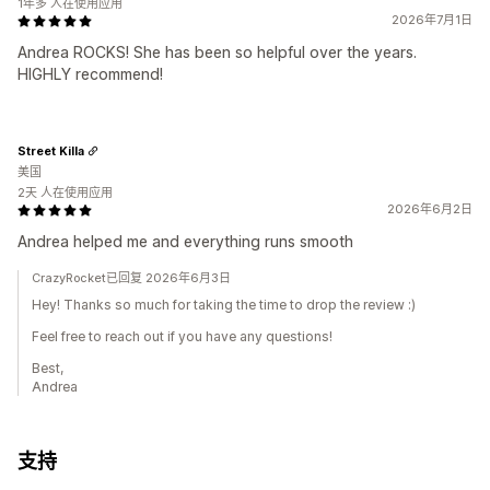
1年多 人在使用应用
2026年7月1日
Andrea ROCKS! She has been so helpful over the years.
HIGHLY recommend!
Street Killa
美国
2天 人在使用应用
2026年6月2日
Andrea helped me and everything runs smooth
CrazyRocket已回复 2026年6月3日
Hey! Thanks so much for taking the time to drop the review :)
Feel free to reach out if you have any questions!
Best,
Andrea
支持