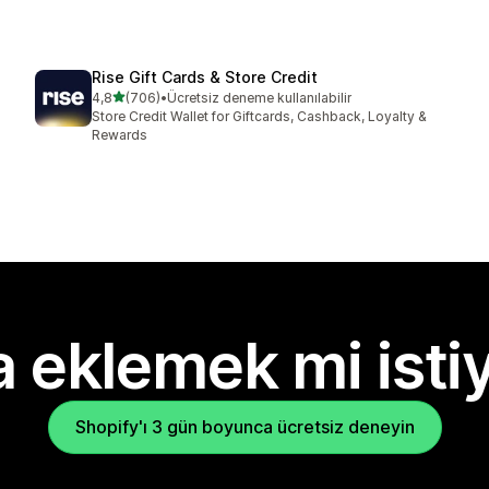
Rise Gift Cards & Store Credit
5 yıldız üzerinden
4,8
(706)
•
Ücretsiz deneme kullanılabilir
toplam 706 değerlendirme
Store Credit Wallet for Giftcards, Cashback, Loyalty &
Rewards
 eklemek mi isti
Shopify'ı 3 gün boyunca ücretsiz deneyin