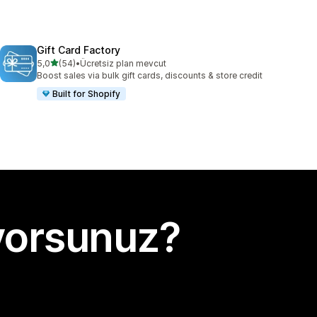
Gift Card Factory
5 yıldız üzerinden
5,0
(54)
•
Ücretsiz plan mevcut
toplam 54 değerlendirme
Boost sales via bulk gift cards, discounts & store credit
Built for Shopify
yorsunuz?