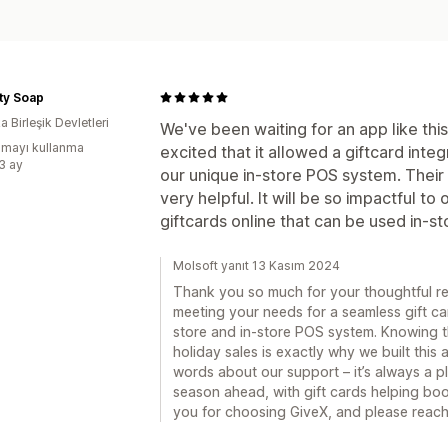
ity Soap
 Birleşik Devletleri
We've been waiting for an app like thi
mayı kullanma
excited that it allowed a giftcard int
:3 ay
our unique in-store POS system. Their
very helpful. It will be so impactful to 
giftcards online that can be used in-st
Molsoft yanıt 13 Kasım 2024
Thank you so much for your thoughtful revi
meeting your needs for a seamless gift ca
store and in-store POS system. Knowing th
holiday sales is exactly why we built this
words about our support – it’s always a ple
season ahead, with gift cards helping boo
you for choosing GiveX, and please reach