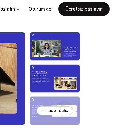
öz atın
Oturum aç
Ücretsiz başlayın
+ 1 adet daha