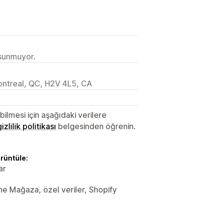
 sunmuyor.
ontreal, QC, H2V 4L5, CA
lmesi için aşağıdaki verilere
gizlilik politikası
belgesinden öğrenin.
örüntüle:
ar
line Mağaza, özel veriler, Shopify