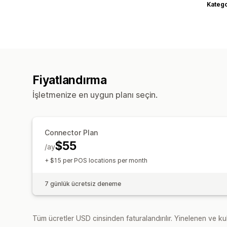
Katego
Fiyatlandırma
İşletmenize en uygun planı seçin.
Connector Plan
$55
/ay
+ $15 per POS locations per month
7 günlük ücretsiz deneme
Tüm ücretler USD cinsinden faturalandırılır. Yinelenen ve kul