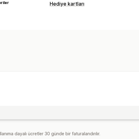
riler
Hediye kartları
Kart türleri
Markalı
Dijital
Özelleştirme
Özel e-posta
Teslimat seçenekleri
E-posta
lanıma dayalı ücretler 30 günde bir faturalandırılır.