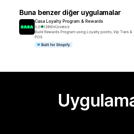
Buna benzer diğer uygulamalar
Casa Loyalty Program & Rewards
5 yıldız üzerinden
5,0
(386)
•
Ücretsiz
toplam 386 değerlendirme
Build Rewards Program using Loyalty points, Vip Tiers &
POS.
Built for Shopify
Uygulama