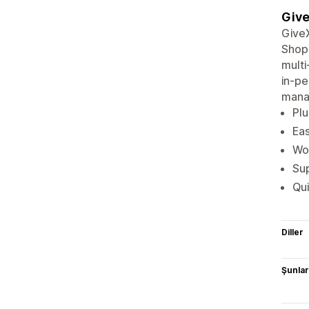
Give
GiveX
Shopi
multi
in-pe
manag
Plu
Eas
Wor
Sup
Qui
Diller
Şunlarl