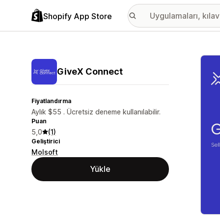
Shopify App Store
Öne ç
GiveX Connect
Fiyatlandırma
Aylık $55 . Ücretsiz deneme kullanılabilir.
Puan
5,0
(1)
Geliştirici
Molsoft
Yükle