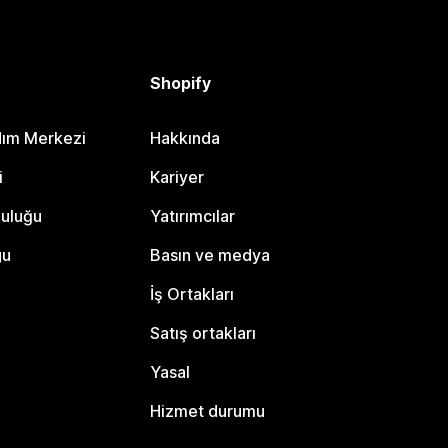
Shopify
dım Merkezi
Hakkında
i
Kariyer
luluğu
Yatırımcılar
gu
Basın ve medya
İş Ortakları
Satış ortakları
Yasal
Hizmet durumu