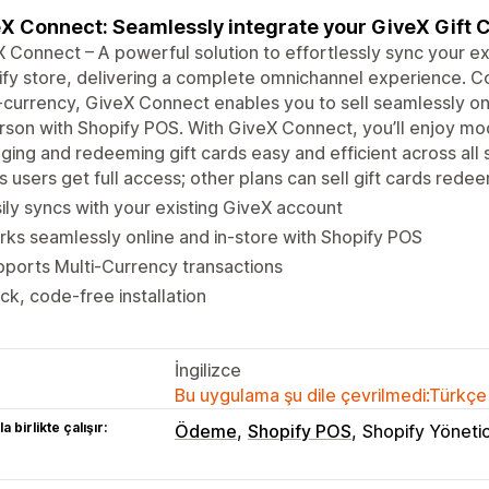
X Connect: Seamlessly integrate your GiveX Gift 
 Connect – A powerful solution to effortlessly sync your ex
fy store, delivering a complete omnichannel experience. C
-currency, GiveX Connect enables you to sell seamlessly on
rson with Shopify POS. With GiveX Connect, you’ll enjoy mo
ing and redeeming gift cards easy and efficient across all 
s users get full access; other plans can sell gift cards rede
ily syncs with your existing GiveX account
ks seamlessly online and in-store with Shopify POS
ports Multi-Currency transactions
ck, code-free installation
İngilizce
Bu uygulama şu dile çevrilmedi:Türkçe
a birlikte çalışır:
Ödeme
Shopify POS
Shopify Yönetic