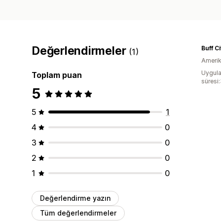
Değerlendirmeler
Buff C
(1)
Amerika
Uygula
Toplam puan
süresi
5
5
1
4
0
3
0
2
0
1
0
Değerlendirme yazın
Tüm değerlendirmeler