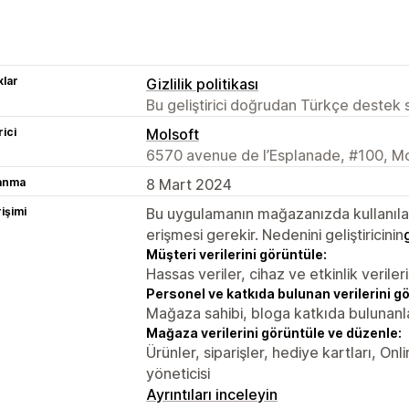
lar
Gizlilik politikası
Bu geliştirici doğrudan Türkçe destek
rici
Molsoft
6570 avenue de l’Esplanade, #100, M
lanma
8 Mart 2024
rişimi
Bu uygulamanın mağazanızda kullanılabi
erişmesi gerekir. Nedenini geliştiricinin
Müşteri verilerini görüntüle:
Hassas veriler, cihaz ve etkinlik verileri
Personel ve katkıda bulunan verilerini g
Mağaza sahibi, bloga katkıda bulunanl
Mağaza verilerini görüntüle ve düzenle:
Ürünler, siparişler, hediye kartları, On
yöneticisi
Ayrıntıları inceleyin