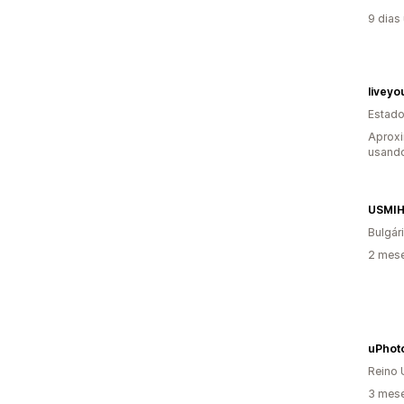
9 dias
liveyo
Estado
Aproxi
usando
USMI
Bulgár
2 mese
uPhoto
Reino 
3 mese