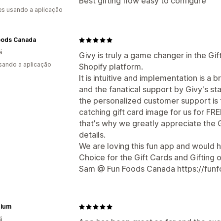
Best gifting flow easy to configure
s usando a aplicação
oods Canada
á
Givy is truly a game changer in the Gi
usando a aplicação
Shopify platform.
It is intuitive and implementation is a 
and the fanatical support by Givy's sta
the personalized customer support is
catching gift card image for us for F
that's why we greatly appreciate the Gi
details.
We are loving this fun app and would 
Choice for the Gift Cards and Gifting 
Sam @ Fun Foods Canada https://funf
rium
á