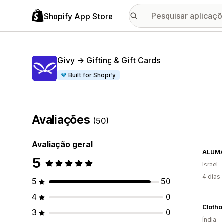
Shopify App Store
Givy → Gifting & Gift Cards
Built for Shopify
Avaliações
(50)
Avaliação geral
ALUM
5
Israel
4 dias
5
50
4
0
Clotho
3
0
Índia