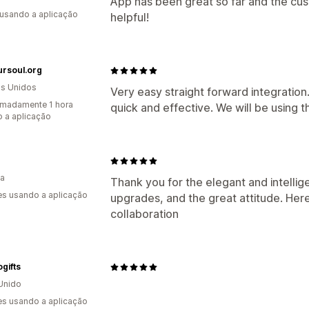
App has been great so far and the cu
 usando a aplicação
helpful!
ursoul.org
s Unidos
Very easy straight forward integration
madamente 1 hora
quick and effective. We will be using t
 a aplicação
H
ia
Thank you for the elegant and intellig
s usando a aplicação
upgrades, and the great attitude. Here
collaboration
gifts
Unido
s usando a aplicação