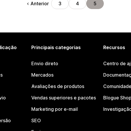
Anterior
3
4
5
licação
Principais categorias
Recursos
Envio direto
Centro de a
os
Mercados
Documentaç
Avaliações de produtos
Comunidade
vio
Vendas superiores e pacotes
Blogue Shop
Marketing por e-mail
Investigaçã
ersão
SEO