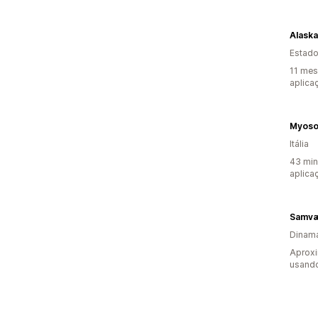
Estado
11 mes
aplica
Myosot
Itália
43 min
aplica
Samv
Dinam
Aproxi
usando