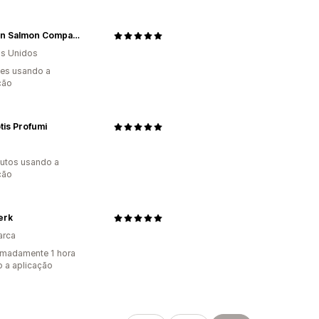
Alaskan Salmon Company
s Unidos
es usando a
ção
is Profumi
utos usando a
ção
ærk
arca
madamente 1 hora
 a aplicação