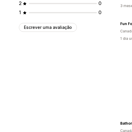
2
0
3 mese
1
0
Fun F
Escrever uma avaliação
Canad
1 dia 
Batho
Canad