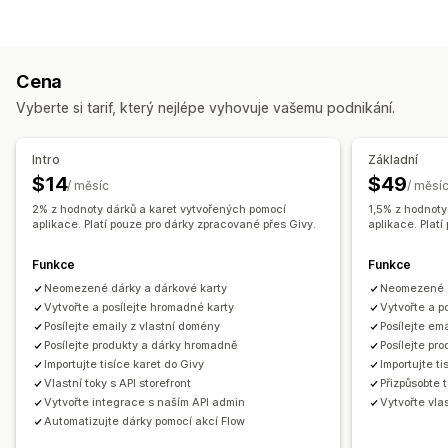
Značkové
Hromadné
Digitální
Fyzické
Dobíjecí
Možnosti dárků
Kredit pro obchod
Dárkové balení
Dárkové krabičky
Dárkové zprávy
Přizpůsobení
Cena
Videozprávy
Blahopřání
Poznámky
Dárkové karty
Vlastní částky
Vlastní design
Vlastní e-mail
Vyberte si tarif, který nejlépe vyhovuje vašemu podnikání.
Přizpůsobení
Stránka uplatnění
Stránka zůstatku
Dárkové zprávy
Automatické označování
Datum doručení
Datum skončení platnosti
Připomenutí
Intro
Základní
Nahrání souboru
E-mailová oznámení
Více jazyků
Překlad
Import dárkových karet
$14
$49
/ měsíc
/ měsí
Dárkový widget
Vlastní design
Vlastní kód
2% z hodnoty dárků a karet vytvořených pomocí
1,5% z hodnoty
Možnosti doručení
aplikace. Platí pouze pro dárky zpracované přes Givy.
aplikace. Plat
Hromadné odeslání
Vlastní datum
E-mail
Funkce
Funkce
Naplánované doručení
Prezenční
Neomezené dárky a dárkové karty
Neomezené d
Vytvořte a posílejte hromadné karty
Vytvořte a p
Posílejte emaily z vlastní domény
Posílejte em
Posílejte produkty a dárky hromadně
Posílejte pr
Importujte tisíce karet do Givy
Importujte ti
Vlastní toky s API storefront
Přizpůsobte 
Vytvořte integrace s naším API admin
Vytvořte vla
Automatizujte dárky pomocí akcí Flow