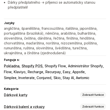
Dárky předplatného → příjemci se automaticky stanou
předplatiteli!
Jazyky
angličtina, španělština, francouzština, italština, japonština,
portugalština (brazilská), němčina, arabština, bulharština,
slovenština, čeština, dánština, řečtina, finština, hindština,
chorvatština, maďarština, norština, nizozemština, polština,
rumunština, ruština, slovinština, švédština, turečtina,
ukrajinština, a čínština (zjednodušená)
Funguje s:
Pokladna
Shopify POS
Shopify Flow
Administrátor Shopify
Flow
Klaviyo
Recharge
Recurpay, Easy, Appstle
Simplee, Inveterate, Conjured
Skio, Stay AI, Awtomic
Kategorie
Dárkové karty
Zobrazit funkce
Typy karet
Dárková balení a vzkazy
Zobrazit funkce