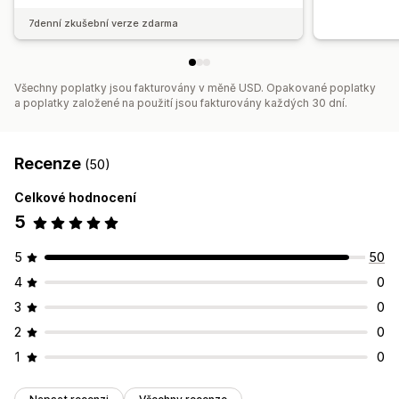
7denní zkušební verze zdarma
Všechny poplatky jsou fakturovány v měně USD. Opakované poplatky
a poplatky založené na použití jsou fakturovány každých 30 dní.
Recenze
(50)
Celkové hodnocení
5
5
50
4
0
3
0
2
0
1
0