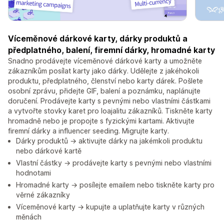
Víceměnové dárkové karty, dárky produktů a
předplatného, balení, firemní dárky, hromadné karty
Snadno prodávejte víceměnové dárkové karty a umožněte
zákazníkům posílat karty jako dárky. Udělejte z jakéhokoli
produktu, předplatného, členství nebo karty dárek. Pošlete
osobní zprávu, přidejte GIF, balení a poznámku, naplánujte
doručení. Prodávejte karty s pevnými nebo vlastními částkami
a vytvořte stovky karet pro loajalitu zákazníků. Tiskněte karty
hromadně nebo je propojte s fyzickými kartami. Aktivujte
firemní dárky a influencer seeding. Migrujte karty.
Dárky produktů → aktivujte dárky na jakémkoli produktu
nebo dárkové kartě
Vlastní částky → prodávejte karty s pevnými nebo vlastními
hodnotami
Hromadné karty → posílejte emailem nebo tiskněte karty pro
věrné zákazníky
Víceměnové karty → kupujte a uplatňujte karty v různých
měnách