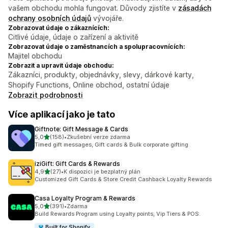
vašem obchodu mohla fungovat. Důvody zjistíte v
zásadách
ochrany osobních údajů
vývojáře.
Zobrazovat údaje o zákaznících:
Citlivé údaje, údaje o zařízení a aktivitě
Zobrazovat údaje o zaměstnancích a spolupracovnících:
Majitel obchodu
Zobrazit a upravit údaje obchodu:
Zákazníci, produkty, objednávky, slevy, dárkové karty,
Shopify Functions, Online obchod, ostatní údaje
Zobrazit podrobnosti
Více aplikací jako je tato
Giftnote: Gift Message & Cards
z 5 hvězd
5,0
(158)
•
Zkušební verze zdarma
Celkový počet recenzí: 158
Timed gift messages, Gift cards & Bulk corporate gifting
iziGift: Gift Cards & Rewards
z 5 hvězd
4,9
(27)
•
K dispozici je bezplatný plán
Celkový počet recenzí: 27
Customized Gift Cards & Store Credit Cashback Loyalty Rewards
Casa Loyalty Program & Rewards
z 5 hvězd
5,0
(391)
•
Zdarma
Celkový počet recenzí: 391
Build Rewards Program using Loyalty points, Vip Tiers & POS.
Built for Shopify