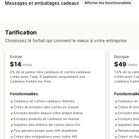
Types de cartes
Messages et emballages cadeaux
Afficher les fonctionnalités
À l’image de la marque
Groupée
Numérique
Physique
Options cadeaux
Rechargeable
Crédit en magasin
Emballage cadeau
Boîtes cadeaux
Messages cadeaux
Personnalisation
Tarification
Messages vidéo
Cartes de vœux
Notes
Cartes-cadeaux
Montants personnalisés
Design personnalisé
Choisissez le forfait qui convient le mieux à votre entreprise.
Personnalisation
E-mail personnalisé
Page de remboursement
Balisage automatique
Date de livraison
Page du solde
Messages cadeaux
Date d’expiration
Entrée
Basique
Importations de fichiers
Notifications par e-mail
Rappels
Importation de carte-cadeau
$14
$49
/ mois
/ mois
Multilingue
Traduction
Widget cadeau
2% de la valeur des cadeaux et cartes cadeaux
1,5% de la va
Options de livraison
Design personnalisé
créés avec l'app. S'applique uniquement aux
Code personnalisé
créés avec l'a
cadeaux traités via Givy.
cadeaux traité
Envoi groupé
Date personnalisée
E-mail
Livraison programmée
En personne
Fonctionnalités
Fonctionnalit
Cadeaux et cartes cadeaux illimités
Cadeaux et c
Créez et envoyez des cartes en masse
Créez et en
Envoyez emails depuis votre propre domai
Envoyez emai
Envoyez produits et cadeaux en masse
Envoyez pro
Importez des milliers de cartes dans Giv
Importez des
Flux personnalisés avec API storefront
Personnalise
Créez des intégrations avec notre API
Créez un flu