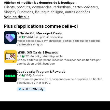
Afficher et modifier les données de la boutique:
Clients, produits, commandes, réductions, cartes-cadeaux,
Shopify Functions, Boutique en ligne, autres données
Voir les détails
Plus d’applications comme celle-ci
Giftnote: Gift Message & Cards
étoile(s) sur 5
5,0
(158)
•
Essai gratuit disponible
158 avis au total
Messages cadeaux synchronisés, cartes-cadeaux et cadeaux
d’entreprise en gros
iziGift: Gift Cards & Rewards
étoile(s) sur 5
4,9
(27)
•
Forfait gratuit disponible
27 avis au total
Cartes-cadeaux personnalisées et récompenses de fidélité par
cashback en crédit boutique
Casa Loyalty Program & Rewards
étoile(s) sur 5
5,0
(387)
•
Gratuite
387 avis au total
Créez un programme de récompenses avec des points de fidélité,
des niveaux VIP et le PDV.
Built for Shopify