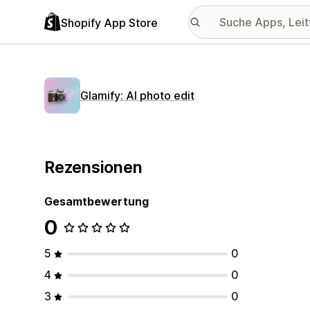
Shopify App Store
Glamify: AI photo edit
Rezensionen
Gesamtbewertung
0
5
0
4
0
3
0