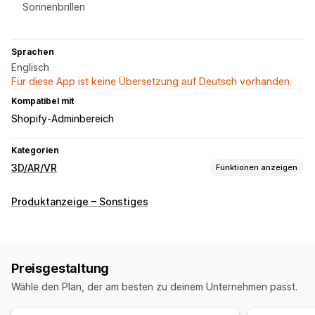
Sonnenbrillen
Sprachen
Englisch
Für diese App ist keine Übersetzung auf Deutsch vorhanden.
Kompatibel mit
Shopify-Adminbereich
Kategorien
3D/AR/VR
Funktionen anzeigen
Visualisierung
Produktanzeige – Sonstiges
3D-Modelle
Augmented Reality
Virtuelle Anprobe
Gesichtserkennung
Live-Vorschau
KI-gestützt
Anpassung
Preisgestaltung
Bedingte Logik
Individuelle Produkte
Text
Farbe
Wähle den Plan, der am besten zu deinem Unternehmen passt.
Themes