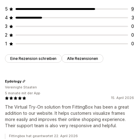
5
9
4
3
3
0
2
0
1
0
Eine Rezension schreiben
Alle Rezensionen
Eydology
Vereinigte Staaten
5 monate mit der App
15. April 2026
The Virtual Try-On solution from FittingBox has been a great
addition to our website. It helps customers visualize frames
more easily and improves their online shopping experience.
Their support team is also very responsive and helpful.
Fittingbox hat geantwortet 22. April 2026