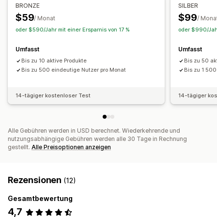
BRONZE
SILBER
$59
$99
/ Monat
/ Mona
oder $590/Jahr mit einer Ersparnis von 17 %
oder $990/Jahr
Umfasst
Umfasst
Bis zu 10 aktive Produkte
Bis zu 50 ak
Bis zu 500 eindeutige Nutzer pro Monat
Bis zu 1 500
14-tägiger kostenloser Test
14-tägiger ko
Alle Gebühren werden in USD berechnet. Wiederkehrende und
nutzungsabhängige Gebühren werden alle 30 Tage in Rechnung
gestellt.
Alle Preisoptionen anzeigen
Rezensionen
(12)
Gesamtbewertung
4,7