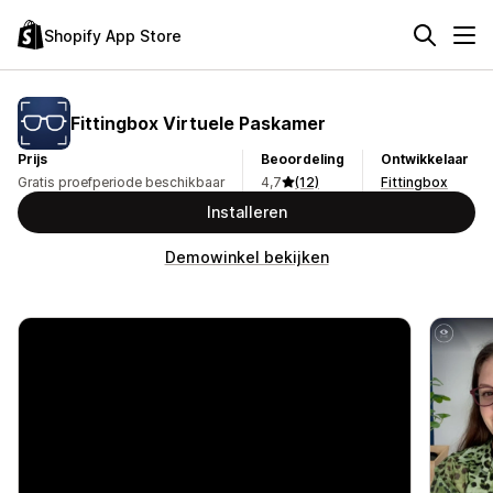
Shopify App Store
Fittingbox Virtuele Paskamer
Prijs
Beoordeling
Ontwikkelaar
Gratis proefperiode beschikbaar
4,7
(12)
Fittingbox
Installeren
Demowinkel bekijken