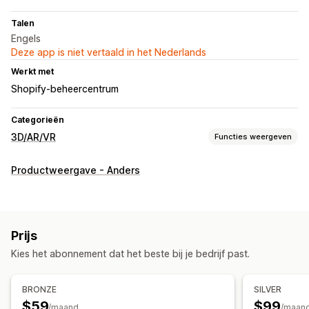
Talen
Engels
Deze app is niet vertaald in het Nederlands
Werkt met
Shopify-beheercentrum
Categorieën
3D/AR/VR
Functies weergeven
Visualisatie
Productweergave - Anders
3D-modellen
Augmented reality
Virtueel uitproberen
Gezichtsherkenning
Live voorbeelden
Door AI aangestuurd
Prijs
Aanpassing
Kies het abonnement dat het beste bij je bedrijf past.
Voorwaardelijke logica
Gepersonaliseerde producten
Tekst
Kleur
Thema's
BRONZE
SILVER
$59
$99
/maand
/maan