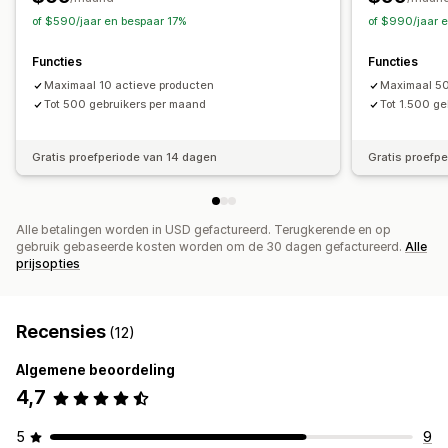
of $590/jaar en bespaar 17%
of $990/jaar 
Functies
Functies
Maximaal 10 actieve producten
Maximaal 50
Tot 500 gebruikers per maand
Tot 1.500 g
Gratis proefperiode van 14 dagen
Gratis proefp
Alle betalingen worden in USD gefactureerd. Terugkerende en op
gebruik gebaseerde kosten worden om de 30 dagen gefactureerd.
Alle
prijsopties
Recensies
(12)
Algemene beoordeling
4,7
5
9