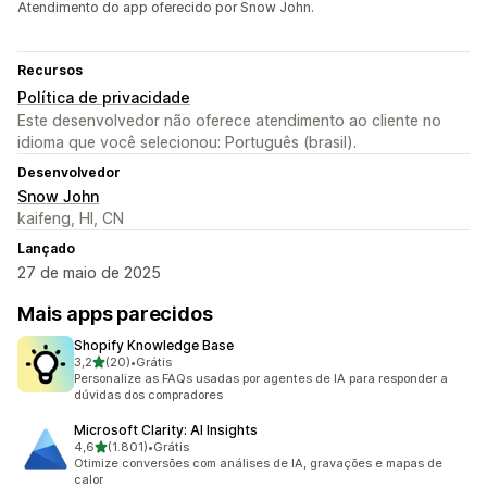
Atendimento do app oferecido por Snow John.
Recursos
Política de privacidade
Este desenvolvedor não oferece atendimento ao cliente no
idioma que você selecionou: Português (brasil).
Desenvolvedor
Snow John
kaifeng, HI, CN
Lançado
27 de maio de 2025
Mais apps parecidos
Shopify Knowledge Base
de 5 estrelas
3,2
(20)
•
Grátis
20 avaliações ao todo
Personalize as FAQs usadas por agentes de IA para responder a
dúvidas dos compradores
Microsoft Clarity: AI Insights
de 5 estrelas
4,6
(1.801)
•
Grátis
1801 avaliações ao todo
Otimize conversões com análises de IA, gravações e mapas de
calor