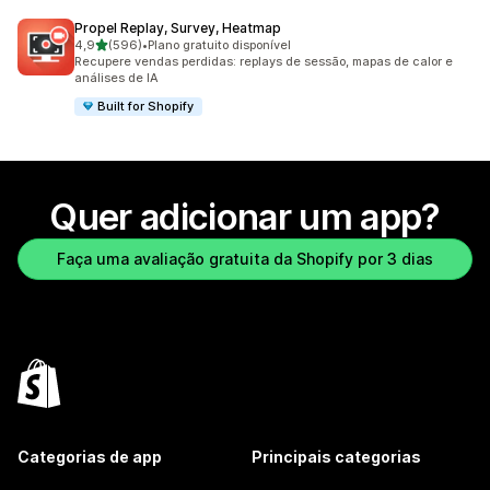
Propel Replay, Survey, Heatmap
de 5 estrelas
4,9
(596)
•
Plano gratuito disponível
596 avaliações ao todo
Recupere vendas perdidas: replays de sessão, mapas de calor e
análises de IA
Built for Shopify
Quer adicionar um app?
Faça uma avaliação gratuita da Shopify por 3 dias
Categorias de app
Principais categorias