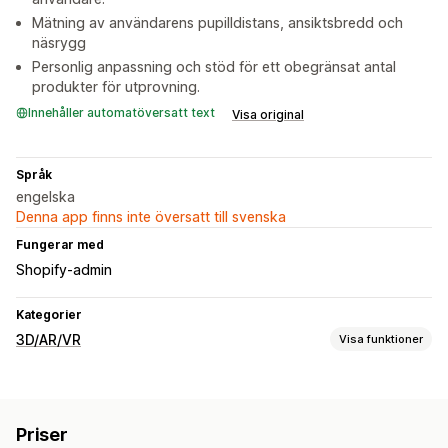
Mätning av användarens pupilldistans, ansiktsbredd och
näsrygg
Personlig anpassning och stöd för ett obegränsat antal
produkter för utprovning.
Innehåller automatöversatt text
Visa original
Språk
engelska
Denna app finns inte översatt till svenska
Fungerar med
Shopify-admin
Kategorier
3D/AR/VR
Visa funktioner
Visualisering
3D-modeller
360°-visningar
Virtuell provning
Priser
Inbäddad visning
Live-förhandsgranskningar