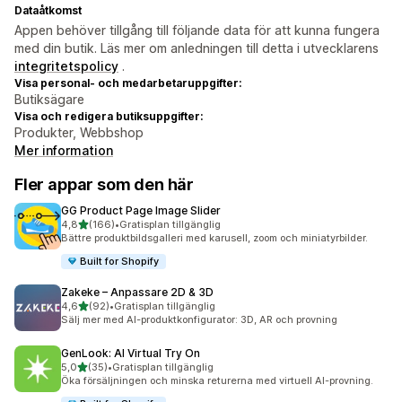
Dataåtkomst
Appen behöver tillgång till följande data för att kunna fungera
med din butik. Läs mer om anledningen till detta i utvecklarens
integritetspolicy
.
Visa personal- och medarbetaruppgifter:
Butiksägare
Visa och redigera butiksuppgifter:
Produkter, Webbshop
Mer information
Fler appar som den här
GG Product Page Image Slider
av 5 stjärnor
4,8
(166)
•
Gratisplan tillgänglig
166 recensioner totalt
Bättre produktbildsgalleri med karusell, zoom och miniatyrbilder.
Built for Shopify
Zakeke – Anpassare 2D & 3D
av 5 stjärnor
4,6
(92)
•
Gratisplan tillgänglig
92 recensioner totalt
Sälj mer med AI-produktkonfigurator: 3D, AR och provning
GenLook: AI Virtual Try On
av 5 stjärnor
5,0
(35)
•
Gratisplan tillgänglig
35 recensioner totalt
Öka försäljningen och minska returerna med virtuell AI-provning.