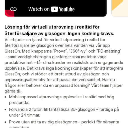
Lösning för virtuell utprovning i realtid för
återförsäljare av glasögon. Ingen kodning krävs.
Vi erbjuder en tjänst för virtuell utprovning i realtid för
återförsäljare av glasögon över hela världen via vår app
GlassOn. Med knapparna ”Prova”, ”360°-vy” och ”PD-mätning”
– samt verklighetstrogna glasfärger som matchar varje
produktvariant – får dina kunder en realistisk och engagerande
upplevelse. Det krävs inga kodningskunskaper för att integrera
GlassOn, och vi stöder ett brett utbud av glasögon och
anpassningsalternativ för att passa din verksamhet. Har du
frågor eller behöver du en anpassad lösning? Vårt team hjälper
gärna till.
Mobilanpassad utprovningsupplevelse i realtid med hög
prestanda.
Förvandla 2 foton till fantastiska 3D-glasögon – färdiga på
under 24 timmar.
Prova utan att ta av dig glasögonen – perfekt för närsynta
användare.