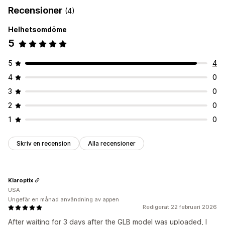
Recensioner
(4)
Helhetsomdöme
5
5
4
4
0
3
0
2
0
1
0
Skriv en recension
Alla recensioner
Klaroptix
USA
Ungefär en månad användning av appen
Redigerat 22 februari 2026
After waiting for 3 days after the GLB model was uploaded, I