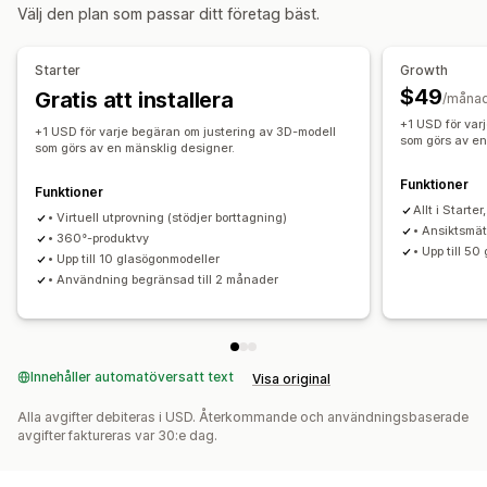
Välj den plan som passar ditt företag bäst.
Anpassning
Varianter
Anpassade produkter
Färg
Starter
Growth
$49
Gratis att installera
/måna
+1 USD för var
+1 USD för varje begäran om justering av 3D-modell
som görs av en
som görs av en mänsklig designer.
Funktioner
Funktioner
Allt i Starte
• Virtuell utprovning (stödjer borttagning)
• Ansiktsmä
• 360°-produktvy
• Upp till 5
• Upp till 10 glasögonmodeller
• Användning begränsad till 2 månader
Innehåller automatöversatt text
Visa original
Alla avgifter debiteras i USD. Återkommande och användningsbaserade
avgifter faktureras var 30:e dag.