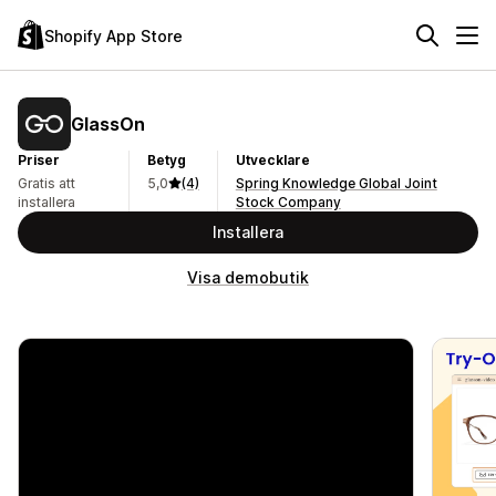
Shopify App Store
GlassOn
Priser
Betyg
Utvecklare
Gratis att
5,0
(4)
Spring Knowledge Global Joint
installera
Stock Company
Installera
Visa demobutik