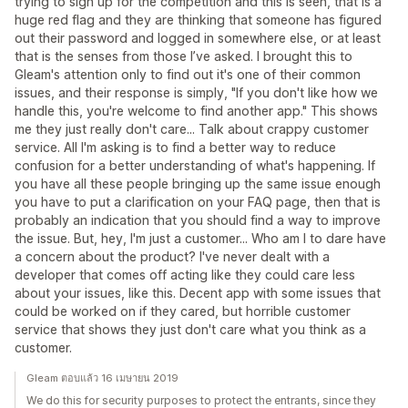
trying to sign up for the competition and this is seen, that is a
huge red flag and they are thinking that someone has figured
out their password and logged in somewhere else, or at least
that is the senses from those I’ve asked. I brought this to
Gleam's attention only to find out it's one of their common
issues, and their response is simply, "If you don't like how we
handle this, you're welcome to find another app." This shows
me they just really don't care... Talk about crappy customer
service. All I'm asking is to find a better way to reduce
confusion for a better understanding of what's happening. If
you have all these people bringing up the same issue enough
you have to put a clarification on your FAQ page, then that is
probably an indication that you should find a way to improve
the issue. But, hey, I'm just a customer... Who am I to dare have
a concern about the product? I've never dealt with a
developer that comes off acting like they could care less
about your issues, like this. Decent app with some issues that
could be worked on if they cared, but horrible customer
service that shows they just don't care what you think as a
customer.
Gleam ตอบแล้ว 16 เมษายน 2019
We do this for security purposes to protect the entrants, since they