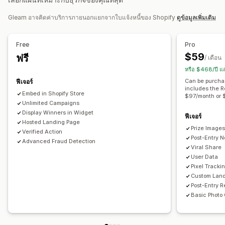
แบนเนอร์
ประกาศ
แบบสำรวจ
ป๊อปอัพคำเตือน
การยืนยันอายุ
รายการแชร์ทางโซเชียล
รายการที่กำหนดเอง
ป๊อปอัพความยินยอม
ป๊อปอัพรีวิว
ป๊อปอัพที่กำหนดเอง
Gleam อาจคิดค่าบริการภายนอกแยกจากใบแจ้งหนี้ของ Shopify
ดูข้อมูลเพิ่มเติม
ตำแหน่งทางภูมิศาสตร์
การเลือกผู้ชนะอัตโนมัติ
การจัดการป๊อปอัพ
การคัดเลือกที่ยุติธรรม
การโหวต
การยืนยันทางอีเมล
Free
Pro
เครื่องมือแก้ไข
เทมเพลต
รหัสที่กำหนดเอง
แบบอักษรที่กำหนดเอง
การติดตามคอนเวอร์ชัน
การทดสอบ A/B
การวิเคราะห์
$59
ฟรี
/ เดือน
การแปล
การปรับให้เข้ากับท้องถิ่น
รายชื่อการจัดเก็บสำหรับอีเมล
การปรับแต่ง
หรือ $468/ปี 
แคมเปญ
ทริกเกอร์และกฎ
การทำงานอัตโนมัติ
การสร้างแบรนด์
เทมเพลตอีเมล
CSS ที่กำหนดเอง
รหัสส่วนลด
Can be purcha
ฟีเจอร์
การกำหนดเป้าหมาย
ตำแหน่งทางภูมิศาสตร์
การแบ่งกลุ่ม
includes the R
ช่องแบบฟอร์ม
แลนดิ้งเพจ
อีเมลหลังการเข้า
หลายภาษา
Embed in Shopify Store
$97/month or
การรายงาน
การวิเคราะห์
การทดสอบ A/B
การติดตาม
Unlimited Campaigns
วิดเจ็ตหน้าร้าน
API และเว็บฮุก
Display Winners in Widget
ฟีเจอร์
Hosted Landing Page
Prize Image
Verified Action
Post-Entry N
Advanced Fraud Detection
Viral Share
User Data
Pixel Tracki
Custom Lan
Post-Entry R
Basic Photo