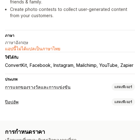
friends & family.
Create photo contests to collect user-generated content
from your customers.
ภาษา
ภาษาอังกฤษ
แอปนี้ไม่ได้แปลเป็นภาษาไทย
ใช้ได้กับ
ConvertKit
Facebook
Instagram
Mailchimp
YouTube
Zapier
ประเภท
การแจกของรางวัลและการแข่งขัน
แสดงฟีเจอร์
ประเภทแคมเปญ
ป๊อปอัพ
แสดงฟีเจอร์
การชนะทันที
แนะนำเพื่อน
การประกวดภาพถ่าย
ประเภทป๊อปอัพ
การประกวดวิดีโอ
ราฟเฟิล
การชิงโชค
ป๊อปอัพการขาย
ป๊อปอัพอีเมล
ป๊อปอัพตะกร้าสินค้า
เมื่อตั้งใจออก
การจัดการการส่ง
การกำหนดราคา
ส่วนลด
รางวัล
ตัวนับเวลาถอยหลัง
จดหมายข่าว
แบบฟอร์ม
การเข้าร่วมอัตโนมัติ
รางวัลแบบสำรวจ
รายการสมัครใช้งาน
เลือกแผนที่เหมาะกับธุรกิจของคุณที่สุด