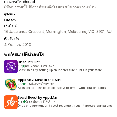
เอกสารเกี่ยวกับแอป
ผู้พัฒนารายนี้ไม่มีการช่วยเหลือโดยตรงเป็นภาษาภาษาไทย
ผู้พัฒนา
Gleam
เว็บไซต์
16 Jacaranda Crescent, Mornington, Melbourne, VIC, 3931, AU
เปิดตัวแล้ว
4 ธันวาคม 2013
พบกับแอปที่น่าสนใจ
Discount Hunt
เต็ม 5 ดาว
3.7
(6)
•
ทดลองใช้งานได้ฟรี
ทั้งหมด 6 รีวิว
Boost sales by setting up online treasure hunts in your store
Apps Mav: Scratch and WIN!
เต็ม 5 ดาว
3.9
(8)
•
มีแผนฟรีให้บริการ
ทั้งหมด 8 รีวิว
Boost sales, newsletter signups & referrals with scratch cards
Social Boost by AppsMav
เต็ม 5 ดาว
4.8
(58)
•
มีแผนฟรีให้บริการ
ทั้งหมด 58 รีวิว
Drive engagement and boost revenue through targeted campaigns