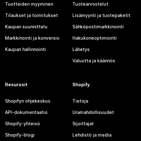
Tuotteiden myyminen
Tuotearvostelut
Tilaukset ja toimitukset
Lisämyynti ja tuotepaketit
Kaupan suunnittelu
Sähköpostimarkkinointi
Markkinointi ja konversio
Hakukoneoptimointi
Kaupan hallinnointi
Lähetys
Valuutta ja käännös
Resurssit
Shopify
Shopifyn ohjekeskus
Tietoja
API-dokumentaatio
Uramahdollisuudet
Shopify-yhteisö
Sijoittajat
Shopify-blogi
Lehdistö ja media