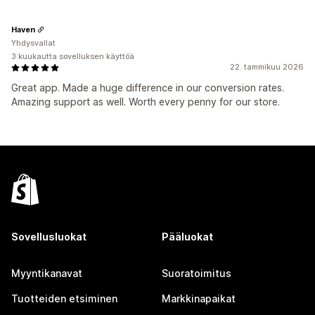
Haven
Yhdysvallat
3 kuukautta sovelluksen käyttöä
22. tammikuu 2026
Great app. Made a huge difference in our conversion rates.
Amazing support as well. Worth every penny for our store.
Sovellusluokat
Pääluokat
Myyntikanavat
Suoratoimitus
Tuotteiden etsiminen
Markkinapaikat