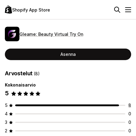
Shopify App Store
Gleame: Beauty Virtual Try On
Asenna
Arvostelut
(8)
Kokonaisarvio
5
5
8
4
0
3
0
2
0