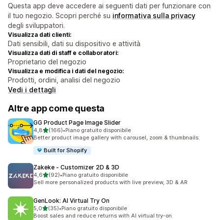
Questa app deve accedere ai seguenti dati per funzionare con
il tuo negozio. Scopri perché su
informativa sulla privacy
degli sviluppatori.
Visualizza dati clienti:
Dati sensibili, dati su dispositivo e attività
Visualizza dati di staff e collaboratori:
Proprietario del negozio
Visualizza e modifica i dati del negozio:
Prodotti, ordini, analisi del negozio
Vedi i dettagli
Altre app come questa
GG Product Page Image Slider
stelle su 5
4,8
(166)
•
Piano gratuito disponibile
166 recensioni totali
Better product image gallery with carousel, zoom & thumbnails.
Built for Shopify
Zakeke ‑ Customizer 2D & 3D
stelle su 5
4,6
(92)
•
Piano gratuito disponibile
92 recensioni totali
Sell more personalized products with live preview, 3D & AR
GenLook: AI Virtual Try On
stelle su 5
5,0
(35)
•
Piano gratuito disponibile
35 recensioni totali
Boost sales and reduce returns with AI virtual try-on.