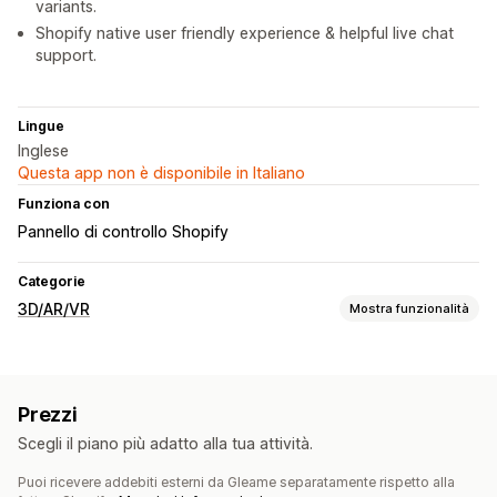
variants.
Shopify native user friendly experience & helpful live chat
support.
Lingue
Inglese
Questa app non è disponibile in Italiano
Funziona con
Pannello di controllo Shopify
Categorie
3D/AR/VR
Mostra funzionalità
Visualizzazione
Camerino virtuale
Basato sull’IA
Prezzi
Personalizzazione
Scegli il piano più adatto alla tua attività.
Configuratore di prodotti
Varianti
Testo
Immagini
Colore
Puoi ricevere addebiti esterni da Gleame separatamente rispetto alla
Trame
Temi
Caricamento di file
Branding personalizzato