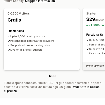
fattura Shopify.
Maggiori informazioni
Adattivo per dispositivi mobili
0-2500 Visitors
Starter
$29
Gratis
/mese
o a $300/anno
Funzionalità
Funzionalità
Up to 2,500 monthly visitors
Up to 5,000 
Personalized before/after previews
Personalized
Supports all product categories
Supports all
Live chat & email support
Live chat & 
Prova gratuita 
Tutte le spese sono fatturate in USD. Per gli addebiti ricorrenti e le spese
basate sull’utilizzo ricevi una fattura ogni 30 giorni.
Vedi tutte le opzioni
di prezzo