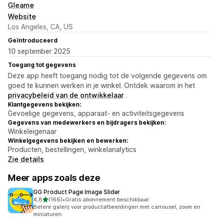
Gleame
Website
Los Angeles, CA, US
Geïntroduceerd
10 september 2025
Toegang tot gegevens
Deze app heeft toegang nodig tot de volgende gegevens om
goed te kunnen werken in je winkel. Ontdek waarom in het
privacybeleid van de ontwikkelaar
.
Klantgegevens bekijken:
Gevoelige gegevens, apparaat- en activiteitsgegevens
Gegevens van medewerkers en bijdragers bekijken:
Winkeleigenaar
Winkelgegevens bekijken en bewerken:
Producten, bestellingen, winkelanalytics
Zie details
Meer apps zoals deze
GG Product Page Image Slider
van 5 sterren
4,8
(166)
•
Gratis abonnement beschikbaar
166 recensies in totaal
Betere galerij voor productafbeeldingen met carrousel, zoom en
miniaturen.