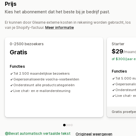
Prijs
Aanpassing
Kies het abonnement dat het beste bij je bedrijf past.
Productconfigurator
Varianten
Tekst
Afbeeldingen
Kleur
Er kunnen door Gleame externe kosten in rekening worden gebracht, los
Texturen
Thema's
Bestanden uploaden
van je Shopify-factuur.
Meer informatie
Aangepaste branding
Mobiel responsief
0-2500 bezoekers
Starter
$29
Gratis
/maan
of $300/jaar 
Functies
Functies
Tot 2.500 maandelijkse bezoekers
Tot 5.000 m
Gepersonaliseerde voor/na-voorbeelden
Gepersonali
Ondersteunt alle productcategorieën
Ondersteunt
Live chat- en e-mailondersteuning
Live chat- 
Gratis proefp
Bevat automatisch vertaalde tekst
Origineel weergeven