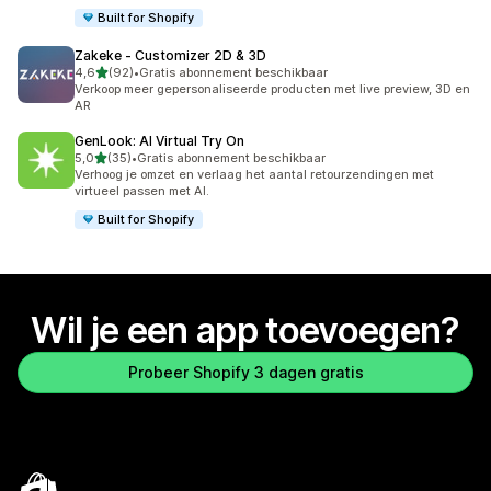
Built for Shopify
Zakeke ‑ Customizer 2D & 3D
van 5 sterren
4,6
(92)
•
Gratis abonnement beschikbaar
92 recensies in totaal
Verkoop meer gepersonaliseerde producten met live preview, 3D en
AR
GenLook: AI Virtual Try On
van 5 sterren
5,0
(35)
•
Gratis abonnement beschikbaar
35 recensies in totaal
Verhoog je omzet en verlaag het aantal retourzendingen met
virtueel passen met AI.
Built for Shopify
Wil je een app toevoegen?
Probeer Shopify 3 dagen gratis