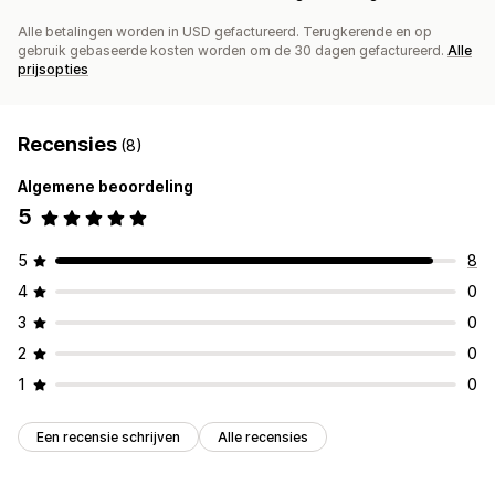
Alle betalingen worden in USD gefactureerd. Terugkerende en op
gebruik gebaseerde kosten worden om de 30 dagen gefactureerd.
Alle
prijsopties
Recensies
(8)
Algemene beoordeling
5
5
8
4
0
3
0
2
0
1
0
Een recensie schrijven
Alle recensies