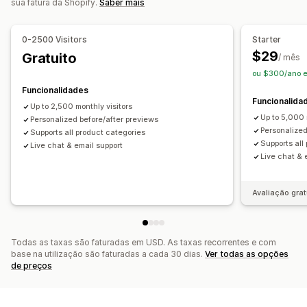
sua fatura da Shopify.
Saber mais
Imagem corporativa personalizada
Reatividade móvel
0-2500 Visitors
Starter
$29
Gratuito
/ mês
ou $300/ano 
Funcionalidades
Funcionalida
Up to 2,500 monthly visitors
Up to 5,000 
Personalized before/after previews
Personalized
Supports all product categories
Supports all
Live chat & email support
Live chat & 
Avaliação grat
Todas as taxas são faturadas em USD. As taxas recorrentes e com
base na utilização são faturadas a cada 30 dias.
Ver todas as opções
de preços