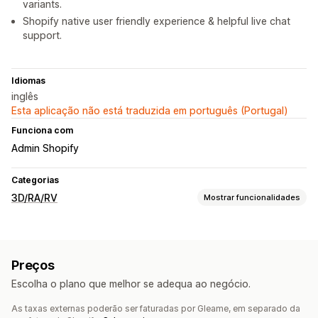
variants.
Shopify native user friendly experience & helpful live chat
support.
Idiomas
inglês
Esta aplicação não está traduzida em português (Portugal)
Funciona com
Admin Shopify
Categorias
3D/RA/RV
Mostrar funcionalidades
Visualização
Prova virtual
Baseado em IA
Preços
Personalização
Escolha o plano que melhor se adequa ao negócio.
Configurador de produtos
Variantes
Texto
Imagens
Cor
As taxas externas poderão ser faturadas por Gleame, em separado da
Texturas
Temas
Carregamento de ficheiros