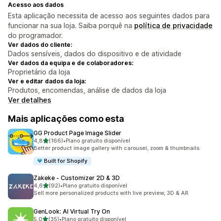
Acesso aos dados
Esta aplicação necessita de acesso aos seguintes dados para
funcionar na sua loja. Saiba porquê na
política de privacidade
do programador.
Ver dados do cliente:
Dados sensíveis, dados do dispositivo e de atividade
Ver dados da equipa e de colaboradores:
Proprietário da loja
Ver e editar dados da loja:
Produtos, encomendas, análise de dados da loja
Ver detalhes
Mais aplicações como esta
GG Product Page Image Slider
de 5 estrelas
4,8
(166)
•
Plano gratuito disponível
166 total de avaliações
Better product image gallery with carousel, zoom & thumbnails.
Built for Shopify
Zakeke ‑ Customizer 2D & 3D
de 5 estrelas
4,6
(92)
•
Plano gratuito disponível
92 total de avaliações
Sell more personalized products with live preview, 3D & AR
GenLook: AI Virtual Try On
de 5 estrelas
5,0
(35)
•
Plano gratuito disponível