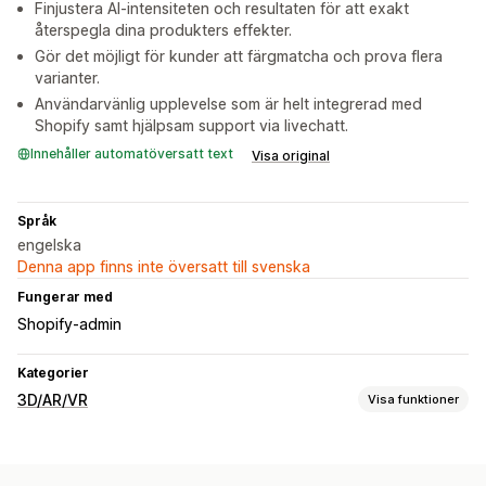
Finjustera AI-intensiteten och resultaten för att exakt
återspegla dina produkters effekter.
Gör det möjligt för kunder att färgmatcha och prova flera
varianter.
Användarvänlig upplevelse som är helt integrerad med
Shopify samt hjälpsam support via livechatt.
Innehåller automatöversatt text
Visa original
Språk
engelska
Denna app finns inte översatt till svenska
Fungerar med
Shopify-admin
Kategorier
3D/AR/VR
Visa funktioner
Visualisering
Virtuell provning
AI-baserat