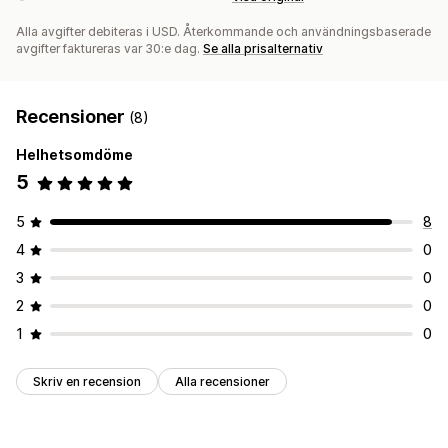
Alla avgifter debiteras i USD. Återkommande och användningsbaserade
avgifter faktureras var 30:e dag.
Se alla prisalternativ
Recensioner
(8)
Helhetsomdöme
5
5
8
4
0
3
0
2
0
1
0
Skriv en recension
Alla recensioner