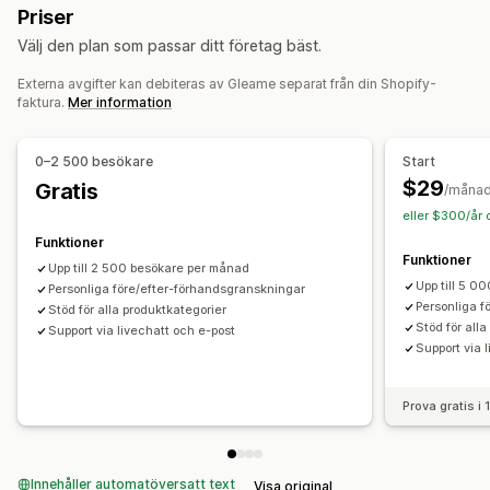
Priser
Anpassning
Välj den plan som passar ditt företag bäst.
Produktkonfiguration
Varianter
Text
Bilder
Färg
Externa avgifter kan debiteras av Gleame separat från din Shopify-
Texturer
Teman
Filuppladdning
Anpassat varumärke
faktura.
Mer information
Mobilanpassning
0–2 500 besökare
Start
$29
Gratis
/måna
eller $300/år 
Funktioner
Funktioner
Upp till 2 500 besökare per månad
Upp till 5 0
Personliga före/efter-förhandsgranskningar
Personliga f
Stöd för alla produktkategorier
Stöd för all
Support via livechatt och e-post
Support via 
Prova gratis i
Innehåller automatöversatt text
Visa original