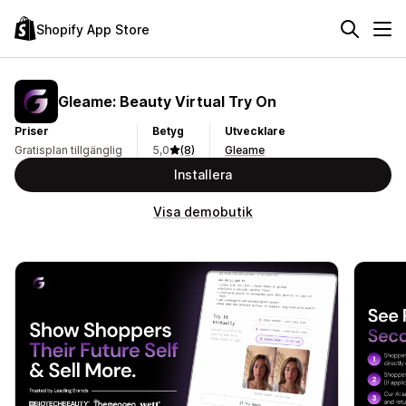
Shopify App Store
Gleame: Beauty Virtual Try On
Priser
Betyg
Utvecklare
Gratisplan tillgänglig
5,0
(8)
Gleame
Installera
Visa demobutik