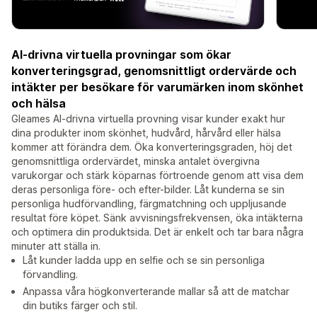
AI-drivna virtuella provningar som ökar
konverteringsgrad, genomsnittligt ordervärde och
intäkter per besökare för varumärken inom skönhet
och hälsa
Gleames AI-drivna virtuella provning visar kunder exakt hur
dina produkter inom skönhet, hudvård, hårvård eller hälsa
kommer att förändra dem. Öka konverteringsgraden, höj det
genomsnittliga ordervärdet, minska antalet övergivna
varukorgar och stärk köparnas förtroende genom att visa dem
deras personliga före- och efter-bilder. Låt kunderna se sin
personliga hudförvandling, färgmatchning och uppljusande
resultat före köpet. Sänk avvisningsfrekvensen, öka intäkterna
och optimera din produktsida. Det är enkelt och tar bara några
minuter att ställa in.
Låt kunder ladda upp en selfie och se sin personliga
förvandling.
Anpassa våra högkonverterande mallar så att de matchar
din butiks färger och stil.