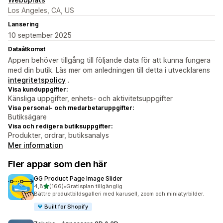
Los Angeles, CA, US
Lansering
10 september 2025
Dataåtkomst
Appen behöver tillgång till följande data för att kunna fungera
med din butik. Läs mer om anledningen till detta i utvecklarens
integritetspolicy
.
Visa kunduppgifter:
Känsliga uppgifter, enhets- och aktivitetsuppgifter
Visa personal- och medarbetaruppgifter:
Butiksägare
Visa och redigera butiksuppgifter:
Produkter, ordrar, butiksanalys
Mer information
Fler appar som den här
GG Product Page Image Slider
av 5 stjärnor
4,8
(166)
•
Gratisplan tillgänglig
166 recensioner totalt
Bättre produktbildsgalleri med karusell, zoom och miniatyrbilder.
Built for Shopify