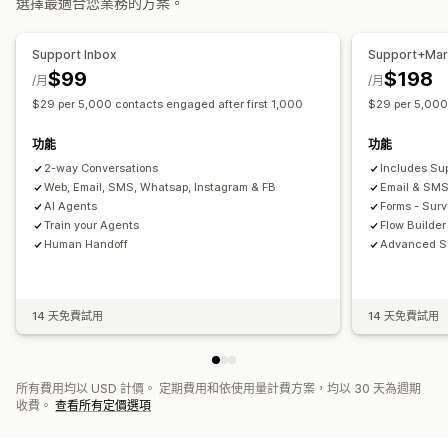
選擇最適合您業務的方案。
購物車電子郵件
結帳電子郵件
離開挽留行銷
放棄的購物車
購物車提醒
生日訊息
邀請提供意見回饋
訂單確認
付款提醒
瀏覽放棄內容
歡迎電子郵件
後續電子郵件
降價電子郵件
商品推薦
追蹤訂單
訂閱續約
歡迎訊息
挽回行銷活動
Support Inbox
Support+Mar
補貨電子郵件
挽回電子郵件
商品推薦
連續電子郵件行銷活動
$99
$198
/月
/月
商品評價
問卷調查
自訂行銷活動
$29 per 5,000 contacts engaged after first 1,000
$29 per 5,000 
管理行銷活動
功能
功能
編輯工具
範本
AI 生成內容
本地化
自訂代碼
自訂字型
2-way Conversations
Includes Sup
大量編輯
匯入和匯出
電子郵件網域
收集同意書
Web, Email, SMS, Whatsap, Instagram & FB
Email & SMS
電子郵件收集清單
簡訊收集清單
觸發條件與規則
自動化
AI Agents
Forms - Sur
目標設定
地理位置
分群
標記
追蹤
報告
深入分析與秘訣
Train your Agents
Flow Builder
Human Handoff
Advanced S
分析
A/B 測試
API 與 Webhook
14 天免費試用
14 天免費試用
所有費用均以 USD 計價。 定期費用和依使用量計費方案，均以 30 天為週期
收費。
查看所有定價選項