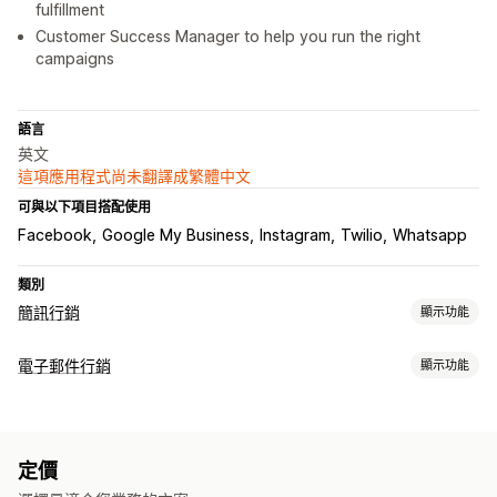
fulfillment
Customer Success Manager to help you run the right
campaigns
語言
英文
這項應用程式尚未翻譯成繁體中文
可與以下項目搭配使用
Facebook
Google My Business
Instagram
Twilio
Whatsapp
類別
簡訊行銷
顯示功能
管理行銷活動
電子郵件行銷
顯示功能
A/B 測試
大量傳送訊息
法規遵循
個人化訊息
排程訊息
範本
行銷活動類型
雙向傳送訊息
轉換指標
即時分析
ROI 追蹤
分群
自訂顧客分群
電子郵件行銷活動
簡訊行銷活動
電子報
彈出式視窗
表單
選擇加入
定價
登陸頁面
折扣
促銷
追加銷售電子郵件
交叉銷售電子郵件
工作流程自動化