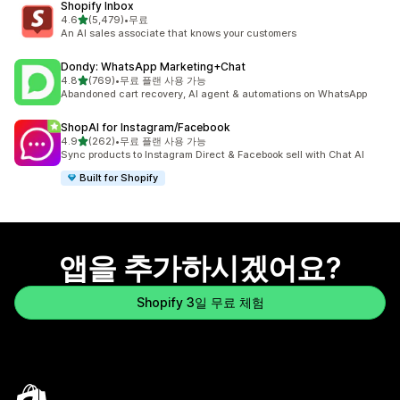
Shopify Inbox
별 5개 중
4.6
(5,479)
•
무료
총 리뷰 5479개
An AI sales associate that knows your customers
Dondy: WhatsApp Marketing+Chat
별 5개 중
4.8
(769)
•
무료 플랜 사용 가능
총 리뷰 769개
Abandoned cart recovery, AI agent & automations on WhatsApp
ShopAI for Instagram/Facebook
별 5개 중
4.9
(262)
•
무료 플랜 사용 가능
총 리뷰 262개
Sync products to Instagram Direct & Facebook sell with Chat AI
Built for Shopify
앱을 추가하시겠어요?
Shopify 3일 무료 체험