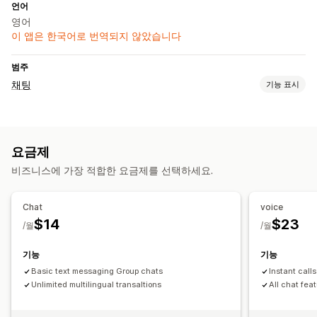
언어
영어
이 앱은 한국어로 번역되지 않았습니다
범주
채팅
기능 표시
실시간 메시지 전달
실시간 채팅
음성 지원
영상 통화
콜백
요금제
비즈니스에 가장 적합한 요금제를 선택하세요.
Chat
voice
$14
$23
/월
/월
기능
기능
Basic text messaging Group chats
Instant calls
Unlimited multilingual transaltions
All chat fea