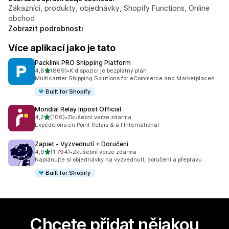
Zákazníci, produkty, objednávky, Shopify Functions, Online
obchod
Zobrazit podrobnosti
Více aplikací jako je tato
Packlink PRO Shipping Platform
z 5 hvězd
4,8
(869)
•
K dispozici je bezplatný plán
Celkový počet recenzí: 869
Multicarrier Shipping Solutions for eCommerce and Marketplaces
Built for Shopify
Mondial Relay Inpost Official
z 5 hvězd
4,2
(106)
•
Zkušební verze zdarma
Celkový počet recenzí: 106
Expéditions en Point Relais & à l'International
Zapiet ‑ Vyzvednutí + Doručení
z 5 hvězd
4,9
(1 794)
•
Zkušební verze zdarma
Celkový počet recenzí: 1794
Naplánujte si objednávky na vyzvednutí, doručení a přepravu
Built for Shopify
Chcete přidat nějakou