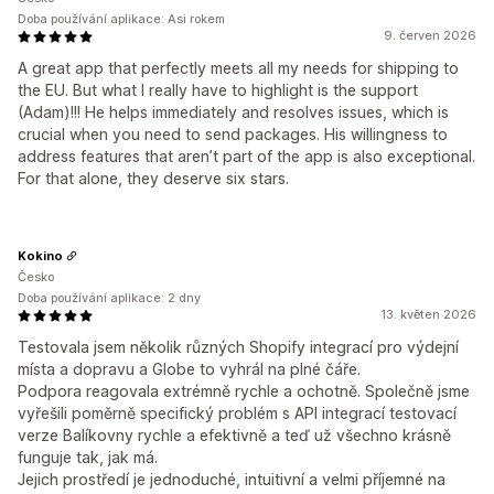
Doba používání aplikace: Asi rokem
9. červen 2026
A great app that perfectly meets all my needs for shipping to
the EU. But what I really have to highlight is the support
(Adam)!!! He helps immediately and resolves issues, which is
crucial when you need to send packages. His willingness to
address features that aren’t part of the app is also exceptional.
For that alone, they deserve six stars.
Kokino
Česko
Doba používání aplikace: 2 dny
13. květen 2026
Testovala jsem několik různých Shopify integrací pro výdejní
místa a dopravu a Globe to vyhrál na plné čáře.
Podpora reagovala extrémně rychle a ochotně. Společně jsme
vyřešili poměrně specifický problém s API integrací testovací
verze Balíkovny rychle a efektivně a teď už všechno krásně
funguje tak, jak má.
Jejich prostředí je jednoduché, intuitivní a velmi příjemné na