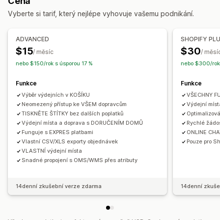
Cena
Ověření adresy
Balení
Pravidla přepravy
Na ulici
Na prodejně
Více lokalit
Vyberte si tarif, který nejlépe vyhovuje vašemu podnikání.
Synchronizace objednávek
Více jazyků
Výběr dopravce
Sledování v reálném čase
Řízení zásilek
ADVANCED
SHOPIFY PL
Mapa doručení
E-mailová oznámení
Sledování řidičů
Synchronizace objednávek
Sledování v reálném čase
$15
$30
/ měsíc
/ měsí
Sledování objednávek
Doklad o doručení
E-mailová oznámení
Aktualizace objednávek
nebo $150/rok s úsporou 17 %
nebo $300/rok
Funkce
Funkce
Výběr výdejních v KOŠÍKU
VŠECHNY F
Neomezený přístup ke VŠEM dopravcům
Výdejní mís
TISKNĚTE ŠTÍTKY bez dalších poplatků
Optimalizov
Výdejní místa a doprava s DORUČENÍM DOMŮ
Rychlé žádo
Funguje s EXPRES platbami
ONLINE CHAT 
Vlastní CSV/XLS exporty objednávek
Pouze pro Sh
VLASTNÍ výdejní místa
Snadné propojení s OMS/WMS přes atributy
14denní zkušební verze zdarma
14denní zkuše