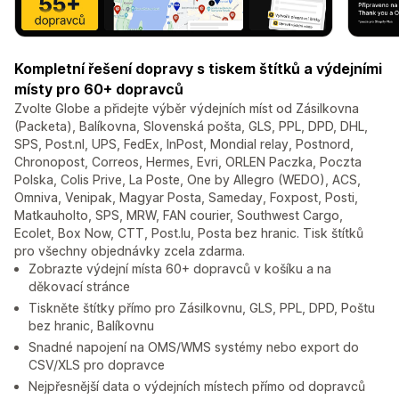
Kompletní řešení dopravy s tiskem štítků a výdejními
místy pro 60+ dopravců
Zvolte Globe a přidejte výběr výdejních míst od Zásilkovna
(Packeta), Balíkovna, Slovenská pošta, GLS, PPL, DPD, DHL,
SPS, Post.nl, UPS, FedEx, InPost, Mondial relay, Postnord,
Chronopost, Correos, Hermes, Evri, ORLEN Paczka, Poczta
Polska, Colis Prive, La Poste, One by Allegro (WEDO), ACS,
Omniva, Venipak, Magyar Posta, Sameday, Foxpost, Posti,
Matkauholto, SPS, MRW, FAN courier, Southwest Cargo,
Ecolet, Box Now, CTT, Post.lu, Posta bez hranic. Tisk štítků
pro všechny objednávky zcela zdarma.
Zobrazte výdejní místa 60+ dopravců v košíku a na
děkovací stránce
Tiskněte štítky přímo pro Zásilkovnu, GLS, PPL, DPD, Poštu
bez hranic, Balíkovnu
Snadné napojení na OMS/WMS systémy nebo export do
CSV/XLS pro dopravce
Nejpřesnější data o výdejních místech přímo od dopravců