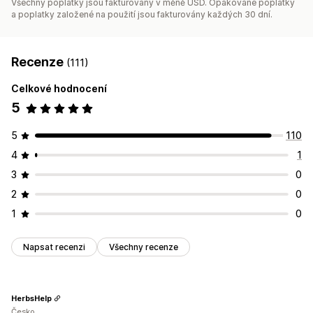
Všechny poplatky jsou fakturovány v měně USD. Opakované poplatky
a poplatky založené na použití jsou fakturovány každých 30 dní.
Recenze
(111)
Celkové hodnocení
5
5
110
4
1
3
0
2
0
1
0
Napsat recenzi
Všechny recenze
HerbsHelp
Česko