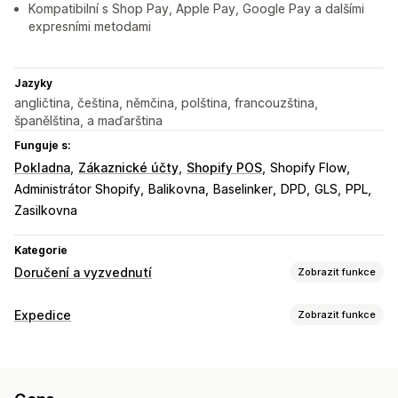
Kompatibilní s Shop Pay, Apple Pay, Google Pay a dalšími
expresními metodami
Jazyky
angličtina, čeština, němčina, polština, francouzština,
španělština, a maďarština
Funguje s:
Pokladna
Zákaznické účty
Shopify POS
Shopify Flow
Administrátor Shopify
Balikovna
Baselinker
DPD
GLS
PPL
Zasilkovna
Kategorie
Doručení a vyzvednutí
Zobrazit funkce
Možnosti doručení
Expedice
Zobrazit funkce
Více lokalit
Plánování tras
Ověření adresy
Štítky zásilek
Štítky a balení
Vlastní zprávy
Vytváření štítků
Přizpůsobení štítků
Hromadný tisk
Možnosti vyzvednutí