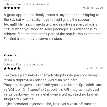
Doba používání aplikace: Asi rokem
9. červen 2026
A great app that perfectly meets all my needs for shipping to
the EU. But what I really have to highlight is the support
(Adam)!!! He helps immediately and resolves issues, which is
crucial when you need to send packages. His willingness to
address features that aren’t part of the app is also exceptional.
For that alone, they deserve six stars.
Kokino
Česko
Doba používání aplikace: 2 dny
13. květen 2026
Testovala jsem několik různých Shopify integrací pro výdejní
místa a dopravu a Globe to vyhrál na plné čáře.
Podpora reagovala extrémně rychle a ochotně. Společně jsme
vyřešili poměrně specifický problém s API integrací testovací
verze Balíkovny rychle a efektivně a teď už všechno krásně
funguje tak, jak má.
Jejich prostředí je jednoduché, intuitivní a velmi příjemné na