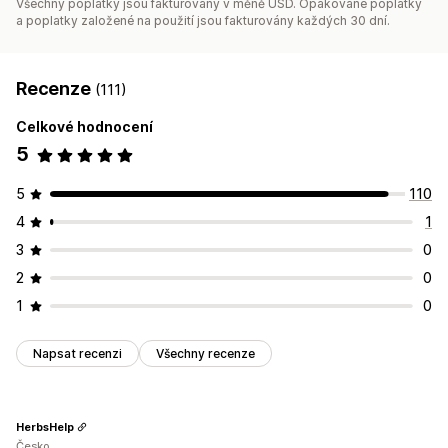
Všechny poplatky jsou fakturovány v měně USD. Opakované poplatky
a poplatky založené na použití jsou fakturovány každých 30 dní.
Recenze
(111)
Celkové hodnocení
5
5
110
4
1
3
0
2
0
1
0
Napsat recenzi
Všechny recenze
HerbsHelp
Česko