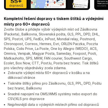
Kompletní řešení dopravy s tiskem štítků a výdejními
místy pro 60+ dopravců
Zvolte Globe a přidejte výběr výdejních míst od Zásilkovna
(Packeta), Balíkovna, Slovenská pošta, GLS, PPL, DPD, DHL,
SPS, Post.nl, UPS, FedEx, InPost, Mondial relay, Postnord,
Chronopost, Correos, Hermes, Evri, ORLEN Paczka, Poczta
Polska, Colis Prive, La Poste, One by Allegro (WEDO), ACS,
Omniva, Venipak, Magyar Posta, Sameday, Foxpost, Posti,
Matkauholto, SPS, MRW, FAN courier, Southwest Cargo,
Ecolet, Box Now, CTT, Post.lu, Posta bez hranic. Tisk štítků
pro všechny objednávky zcela zdarma.
Zobrazte výdejní místa 60+ dopravců v košíku a na
děkovací stránce
Tiskněte štítky přímo pro Zásilkovnu, GLS, PPL, DPD, Poštu
bez hranic, Balíkovnu
Snadné napojení na OMS/WMS systémy nebo export do
CSV/XLS pro dopravce
Nejpřesnější data o výdejních místech přímo od dopravců