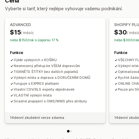
Cena
Ověření adresy
Balení
Pravidla přepravy
Na ulici
Na prodejně
Více lokalit
Vyberte si tarif, který nejlépe vyhovuje vašemu podnikání.
Synchronizace objednávek
Více jazyků
Výběr dopravce
Sledování v reálném čase
Řízení zásilek
ADVANCED
SHOPIFY PL
Mapa doručení
E-mailová oznámení
Sledování řidičů
Synchronizace objednávek
Sledování v reálném čase
$15
$30
/ měsíc
/ měsí
Sledování objednávek
Doklad o doručení
E-mailová oznámení
Aktualizace objednávek
nebo $150/rok s úsporou 17 %
nebo $300/rok
Funkce
Funkce
Výběr výdejních v KOŠÍKU
VŠECHNY F
Neomezený přístup ke VŠEM dopravcům
Výdejní mís
TISKNĚTE ŠTÍTKY bez dalších poplatků
Optimalizov
Výdejní místa a doprava s DORUČENÍM DOMŮ
Rychlé žádo
Funguje s EXPRES platbami
ONLINE CHAT 
Vlastní CSV/XLS exporty objednávek
Pouze pro Sh
VLASTNÍ výdejní místa
Snadné propojení s OMS/WMS přes atributy
14denní zkušební verze zdarma
14denní zkuše