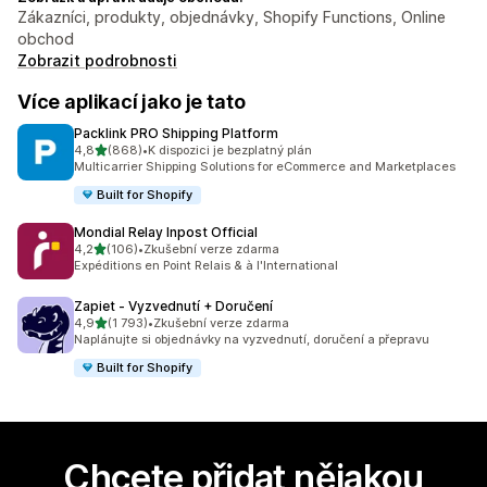
Zákazníci, produkty, objednávky, Shopify Functions, Online
obchod
Zobrazit podrobnosti
Více aplikací jako je tato
Packlink PRO Shipping Platform
z 5 hvězd
4,8
(868)
•
K dispozici je bezplatný plán
Celkový počet recenzí: 868
Multicarrier Shipping Solutions for eCommerce and Marketplaces
Built for Shopify
Mondial Relay Inpost Official
z 5 hvězd
4,2
(106)
•
Zkušební verze zdarma
Celkový počet recenzí: 106
Expéditions en Point Relais & à l'International
Zapiet ‑ Vyzvednutí + Doručení
z 5 hvězd
4,9
(1 793)
•
Zkušební verze zdarma
Celkový počet recenzí: 1793
Naplánujte si objednávky na vyzvednutí, doručení a přepravu
Built for Shopify
Chcete přidat nějakou