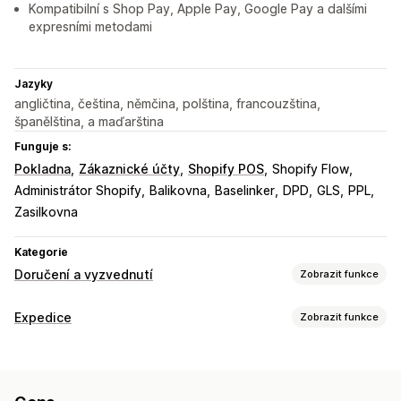
Kompatibilní s Shop Pay, Apple Pay, Google Pay a dalšími
expresními metodami
Jazyky
angličtina, čeština, němčina, polština, francouzština,
španělština, a maďarština
Funguje s:
Pokladna
Zákaznické účty
Shopify POS
Shopify Flow
Administrátor Shopify
Balikovna
Baselinker
DPD
GLS
PPL
Zasilkovna
Kategorie
Doručení a vyzvednutí
Zobrazit funkce
Možnosti doručení
Expedice
Zobrazit funkce
Více lokalit
Plánování tras
Ověření adresy
Štítky zásilek
Štítky a balení
Vlastní zprávy
Vytváření štítků
Přizpůsobení štítků
Hromadný tisk
Možnosti vyzvednutí