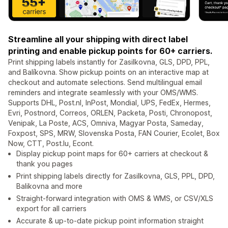
Streamline all your shipping with direct label
printing and enable pickup points for 60+ carriers.
Print shipping labels instantly for Zasilkovna, GLS, DPD, PPL,
and Balíkovna. Show pickup points on an interactive map at
checkout and automate selections. Send multilingual email
reminders and integrate seamlessly with your OMS/WMS.
Supports DHL, Post.nl, InPost, Mondial, UPS, FedEx, Hermes,
Evri, Postnord, Correos, ORLEN, Packeta, Posti, Chronopost,
Venipak, La Poste, ACS, Omniva, Magyar Posta, Sameday,
Foxpost, SPS, MRW, Slovenska Posta, FAN Courier, Ecolet, Box
Now, CTT, Post.lu, Econt.
Display pickup point maps for 60+ carriers at checkout &
thank you pages
Print shipping labels directly for Zasilkovna, GLS, PPL, DPD,
Balikovna and more
Straight-forward integration with OMS & WMS, or CSV/XLS
export for all carriers
Accurate & up-to-date pickup point information straight