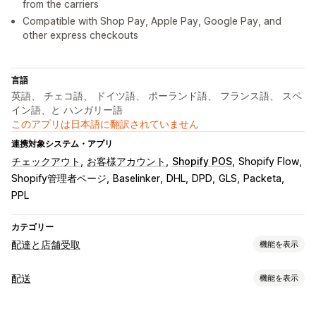
from the carriers
Compatible with Shop Pay, Apple Pay, Google Pay, and
other express checkouts
言語
英語、 チェコ語、 ドイツ語、 ポーランド語、 フランス語、 スペ
イン語、と ハンガリー語
このアプリは日本語に翻訳されていません
連携対象システム・アプリ
チェックアウト
お客様アカウント
Shopify POS
Shopify Flow
Shopify管理者ページ
Baselinker
DHL
DPD
GLS
Packeta
PPL
カテゴリー
配達と店舗受取
機能を表示
配達オプション
配送
機能を表示
複数ロケーション
ルート計画
住所の確認
配送ラベル
ラベルと梱包
カスタムメッセージ