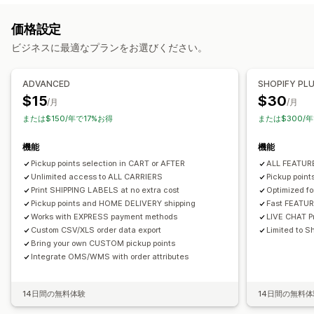
ラベル作成
ラベルのカスタマイズ
一括印刷
住所の確認
受取オプション
価格設定
パッケージ
配送ルール
注文の同期
複数言語
配送業者の選択
店頭
実店舗
複数ロケーション
ビジネスに最適なプランをお選びください。
配送品の管理
リアルタイム追跡
注文の同期
リアルタイム追跡
メール通知
注文の更新
ADVANCED
SHOPIFY PL
配送マップ
メール通知
ドライバー追跡
注文追跡
配達証明
$15
$30
/月
/月
または$150/年で17%お得
または$300/年
機能
機能
Pickup points selection in CART or AFTER
ALL FEATU
Unlimited access to ALL CARRIERS
Pickup poin
Print SHIPPING LABELS at no extra cost
Optimized f
Pickup points and HOME DELIVERY shipping
Fast FEATU
Works with EXPRESS payment methods
LIVE CHAT Pr
Custom CSV/XLS order data export
Limited to Sh
Bring your own CUSTOM pickup points
Integrate OMS/WMS with order attributes
14日間の無料体験
14日間の無料