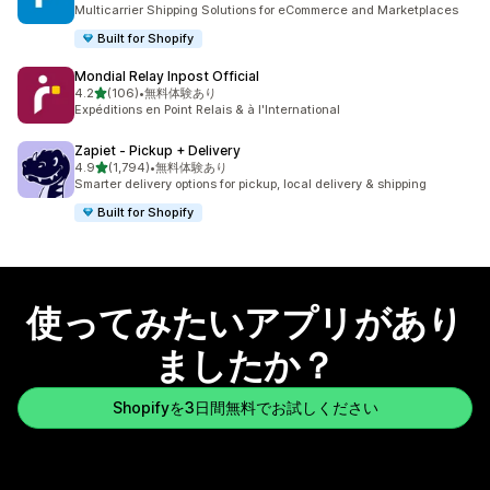
合計レビュー数：870件
Multicarrier Shipping Solutions for eCommerce and Marketplaces
Built for Shopify
Mondial Relay Inpost Official
5つ星中
4.2
(106)
•
無料体験あり
合計レビュー数：106件
Expéditions en Point Relais & à l'International
Zapiet ‑ Pickup + Delivery
5つ星中
4.9
(1,794)
•
無料体験あり
合計レビュー数：1794件
Smarter delivery options for pickup, local delivery & shipping
Built for Shopify
使ってみたいアプリがあり
ましたか？
Shopifyを3日間無料でお試しください