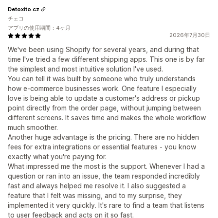
Detoxito.cz
チェコ
アプリの使用期間：4ヶ月
2026年7月30日
We've been using Shopify for several years, and during that
time I've tried a few different shipping apps. This one is by far
the simplest and most intuitive solution I've used.
You can tell it was built by someone who truly understands
how e-commerce businesses work. One feature I especially
love is being able to update a customer's address or pickup
point directly from the order page, without jumping between
different screens. It saves time and makes the whole workflow
much smoother.
Another huge advantage is the pricing. There are no hidden
fees for extra integrations or essential features - you know
exactly what you're paying for.
What impressed me the most is the support. Whenever I had a
question or ran into an issue, the team responded incredibly
fast and always helped me resolve it. I also suggested a
feature that I felt was missing, and to my surprise, they
implemented it very quickly. It's rare to find a team that listens
to user feedback and acts on it so fast.