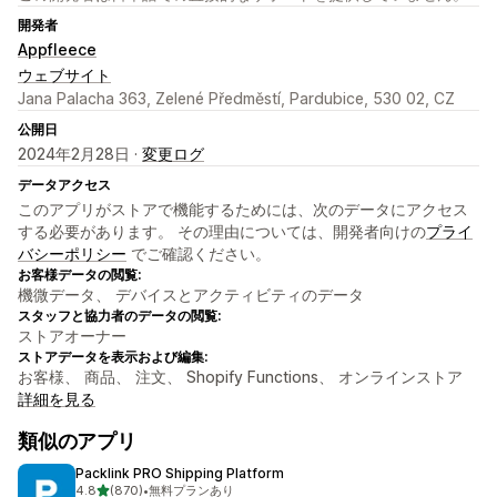
開発者
Appfleece
ウェブサイト
Jana Palacha 363, Zelené Předměstí, Pardubice, 530 02, CZ
公開日
2024年2月28日 ·
変更ログ
データアクセス
このアプリがストアで機能するためには、次のデータにアクセス
する必要があります。 その理由については、開発者向けの
プライ
バシーポリシー
でご確認ください。
お客様データの閲覧:
機微データ、 デバイスとアクティビティのデータ
スタッフと協力者のデータの閲覧:
ストアオーナー
ストアデータを表示および編集:
お客様、 商品、 注文、 Shopify Functions、 オンラインストア
詳細を見る
類似のアプリ
Packlink PRO Shipping Platform
5つ星中
4.8
(870)
•
無料プランあり