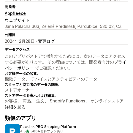
開発者
Appfleece
ウェブサイト
Jana Palacha 363, Zelené Předměstí, Pardubice, 530 02, CZ
公開日
2024年2月28日 ·
変更ログ
データアクセス
このアプリがストアで機能するためには、次のデータにアクセス
する必要があります。 その理由については、開発者向けの
プライ
バシーポリシー
でご確認ください。
お客様データの閲覧:
機微データ、 デバイスとアクティビティのデータ
スタッフと協力者のデータの閲覧:
ストアオーナー
ストアデータを表示および編集:
お客様、 商品、 注文、 Shopify Functions、 オンラインストア
詳細を見る
類似のアプリ
Packlink PRO Shipping Platform
5つ星中
4.8
(868)
•
無料プランあり