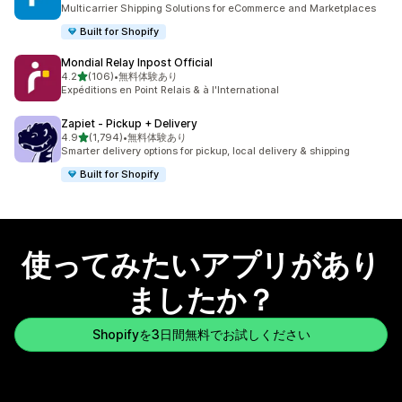
合計レビュー数：868件
Multicarrier Shipping Solutions for eCommerce and Marketplaces
Built for Shopify
Mondial Relay Inpost Official
5つ星中
4.2
(106)
•
無料体験あり
合計レビュー数：106件
Expéditions en Point Relais & à l'International
Zapiet ‑ Pickup + Delivery
5つ星中
4.9
(1,794)
•
無料体験あり
合計レビュー数：1794件
Smarter delivery options for pickup, local delivery & shipping
Built for Shopify
使ってみたいアプリがあり
ましたか？
Shopifyを3日間無料でお試しください