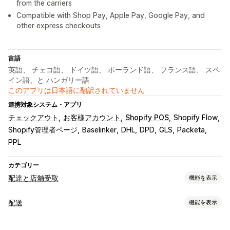
from the carriers
Compatible with Shop Pay, Apple Pay, Google Pay, and
other express checkouts
言語
英語、 チェコ語、 ドイツ語、 ポーランド語、 フランス語、 スペ
イン語、と ハンガリー語
このアプリは日本語に翻訳されていません
連携対象システム・アプリ
チェックアウト
お客様アカウント
Shopify POS
Shopify Flow
Shopify管理者ページ
Baselinker
DHL
DPD
GLS
Packeta
PPL
カテゴリー
配達と店舗受取
機能を表示
配達オプション
配送
機能を表示
複数ロケーション
ルート計画
住所の確認
配送ラベル
ラベルと梱包
カスタムメッセージ