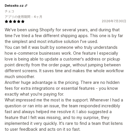
Detoxito.cz
チェコ
アプリの使用期間：4ヶ月
2026年7月30日
We've been using Shopify for several years, and during that
time I've tried a few different shipping apps. This one is by far
the simplest and most intuitive solution I've used.
You can tell it was built by someone who truly understands
how e-commerce businesses work. One feature I especially
love is being able to update a customer's address or pickup
point directly from the order page, without jumping between
different screens. It saves time and makes the whole workflow
much smoother.
Another huge advantage is the pricing. There are no hidden
fees for extra integrations or essential features - you know
exactly what you're paying for.
What impressed me the most is the support. Whenever I had a
question or ran into an issue, the team responded incredibly
fast and always helped me resolve it. I also suggested a
feature that I felt was missing, and to my surprise, they
implemented it very quickly. It's rare to find a team that listens
to user feedback and acts on it so fast.