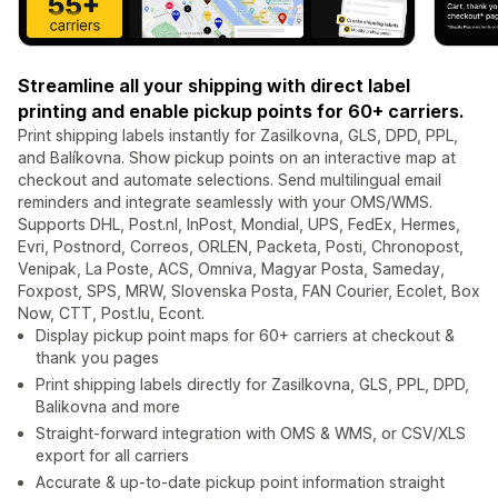
Streamline all your shipping with direct label
printing and enable pickup points for 60+ carriers.
Print shipping labels instantly for Zasilkovna, GLS, DPD, PPL,
and Balíkovna. Show pickup points on an interactive map at
checkout and automate selections. Send multilingual email
reminders and integrate seamlessly with your OMS/WMS.
Supports DHL, Post.nl, InPost, Mondial, UPS, FedEx, Hermes,
Evri, Postnord, Correos, ORLEN, Packeta, Posti, Chronopost,
Venipak, La Poste, ACS, Omniva, Magyar Posta, Sameday,
Foxpost, SPS, MRW, Slovenska Posta, FAN Courier, Ecolet, Box
Now, CTT, Post.lu, Econt.
Display pickup point maps for 60+ carriers at checkout &
thank you pages
Print shipping labels directly for Zasilkovna, GLS, PPL, DPD,
Balikovna and more
Straight-forward integration with OMS & WMS, or CSV/XLS
export for all carriers
Accurate & up-to-date pickup point information straight