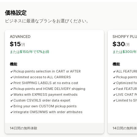
ラベル作成
ラベルのカスタマイズ
一括印刷
住所の確認
受取オプション
価格設定
パッケージ
配送ルール
注文の同期
複数言語
配送業者の選択
店頭
実店舗
複数ロケーション
ビジネスに最適なプランをお選びください。
配送品の管理
リアルタイム追跡
注文の同期
リアルタイム追跡
メール通知
注文の更新
ADVANCED
SHOPIFY PL
配送マップ
メール通知
ドライバー追跡
注文追跡
配達証明
$15
$30
/月
/月
または$150/年で17%お得
または$300/年
機能
機能
Pickup points selection in CART or AFTER
ALL FEATU
Unlimited access to ALL CARRIERS
Pickup poin
Print SHIPPING LABELS at no extra cost
Optimized f
Pickup points and HOME DELIVERY shipping
Fast FEATU
Works with EXPRESS payment methods
LIVE CHAT Pr
Custom CSV/XLS order data export
Limited to Sh
Bring your own CUSTOM pickup points
Integrate OMS/WMS with order attributes
14日間の無料体験
14日間の無料