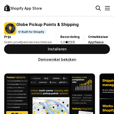
Shopify App Store
Globe Pickup Points & Shipping
Built for Shopify
Prijs
Beoordeling
Ontwikkelaar
Gratis proefperiode beschikbaar
5,0
(111)
Appfleece
Installeren
Demowinkel bekijken