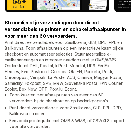
Stroomlijn al je verzendingen door direct
verzendlabels te printen en schakel afhaalpunten in
voor meer dan 60 vervoerders.
Print direct verzendlabels voor Zasilkovna, GLS, DPD, PPL en
Balíkovna. Toon afhaalpunten op een interactieve kaart bij de
checkout en automatiseer selecties. Stuur meertalige e-
mailherinneringen en integreer naadloos met je OMS/WMS.
Ondersteunt DHL, Post.nl, InPost, Mondial, UPS, FedEx,
Hermes, Evri, Postnord, Correos, ORLEN, Packeta, Posti,
Chronopost, Venipak, La Poste, ACS, Omniva, Magyar Posta,
Sameday, Foxpost, SPS, MRW, Slovenska Posta, FAN Courier,
Ecolet, Box Now, CTT, Post.lu, Econt.
Toon kaarten met afhaalpunten van meer dan 60
vervoerders bij de checkout en op bedankpagina's
Print direct verzendlabels voor Zasilkovna, GLS, PPL, DPD,
Balikovna en meer
Eenvoudige integratie met OMS & WMS, of CSV/XLS-export
voor alle vervoerders