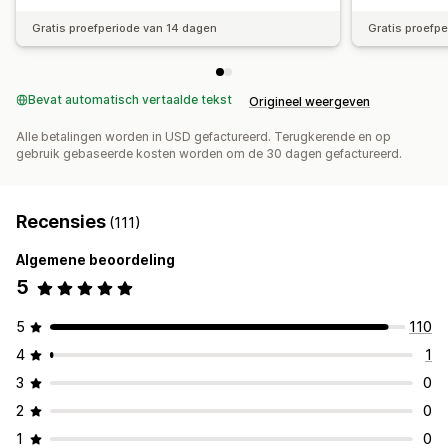
Gratis proefperiode van 14 dagen
Gratis proefp
Bevat automatisch vertaalde tekst
Origineel weergeven
Alle betalingen worden in USD gefactureerd. Terugkerende en op
gebruik gebaseerde kosten worden om de 30 dagen gefactureerd.
Recensies
(111)
Algemene beoordeling
5
5
110
4
1
3
0
2
0
1
0