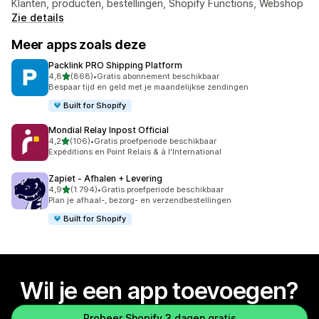
Klanten, producten, bestellingen, Shopify Functions, Webshop
Zie details
Meer apps zoals deze
Packlink PRO Shipping Platform
van 5 sterren
4,8
(868)
•
Gratis abonnement beschikbaar
868 recensies in totaal
Bespaar tijd en geld met je maandelijkse zendingen
Built for Shopify
Mondial Relay Inpost Official
van 5 sterren
4,2
(106)
•
Gratis proefperiode beschikbaar
106 recensies in totaal
Expéditions en Point Relais & à l'International
Zapiet ‑ Afhalen + Levering
van 5 sterren
4,9
(1.794)
•
Gratis proefperiode beschikbaar
1794 recensies in totaal
Plan je afhaal-, bezorg- en verzendbestellingen
Built for Shopify
Wil je een app toevoegen?
Probeer Shopify 3 dagen gratis