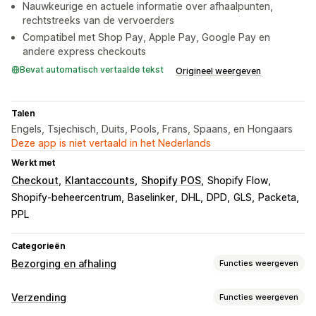
Nauwkeurige en actuele informatie over afhaalpunten,
rechtstreeks van de vervoerders
Compatibel met Shop Pay, Apple Pay, Google Pay en
andere express checkouts
Bevat automatisch vertaalde tekst
Origineel weergeven
Talen
Engels, Tsjechisch, Duits, Pools, Frans, Spaans, en Hongaars
Deze app is niet vertaald in het Nederlands
Werkt met
Checkout
Klantaccounts
Shopify POS
Shopify Flow
Shopify-beheercentrum
Baselinker
DHL
DPD
GLS
Packeta
PPL
Categorieën
Bezorging en afhaling
Functies weergeven
Bezorgopties
Verzending
Functies weergeven
Meerdere locaties
Routeplanning
Adresvalidatie