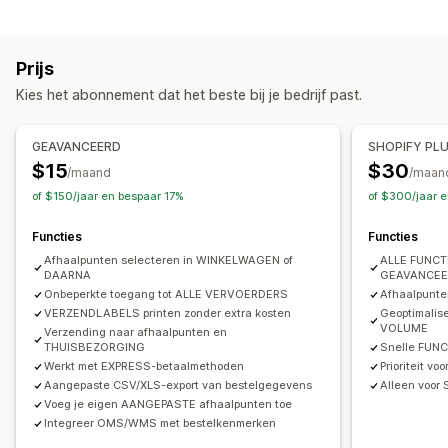
Labels en verpakking
Verzendlabels
Aangepaste berichten
Labelcreatie
Labelaanpassing
In bulk afdrukken
Afhaalopties
Prijs
Adresvalidatie
Verpakking
Verzendregels
Ter plaatse
In de winkel
Meerdere locaties
Kies het abonnement dat het beste bij je bedrijf past.
Synchronisatie van bestellingen
Meerdere talen
Vervoerdersselectie
Tracking in realtime
GEAVANCEERD
SHOPIFY PL
Bezorgkaart
E-mailmeldingen
Koerier volgen
Zendingen beheren
$15
$30
/maand
/maan
Bestellingen volgen
Bewijs van bezorging
Synchronisatie van bestellingen
Tracking in realtime
of $150/jaar en bespaar 17%
of $300/jaar 
E-mailmeldingen
Updates van bestellingen
Functies
Functies
Afhaalpunten selecteren in WINKELWAGEN of
ALLE FUNC
DAARNA
GEAVANCE
Onbeperkte toegang tot ALLE VERVOERDERS
Afhaalpunte
VERZENDLABELS printen zonder extra kosten
Geoptimalis
VOLUME
Verzending naar afhaalpunten en
THUISBEZORGING
Snelle FUN
Werkt met EXPRESS-betaalmethoden
Prioriteit vo
Aangepaste CSV/XLS-export van bestelgegevens
Alleen voor 
Voeg je eigen AANGEPASTE afhaalpunten toe
Integreer OMS/WMS met bestelkenmerken