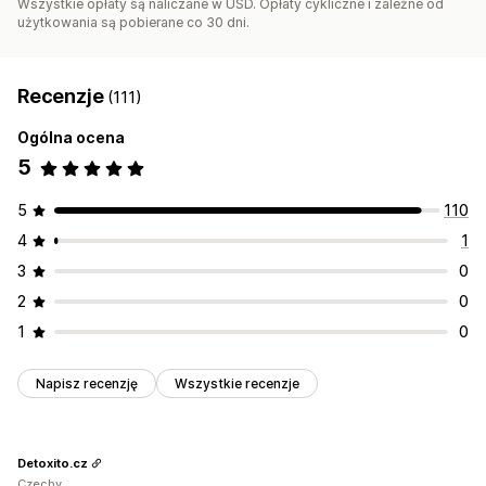
Wszystkie opłaty są naliczane w USD. Opłaty cykliczne i zależne od
użytkowania są pobierane co 30 dni.
Recenzje
(111)
Ogólna ocena
5
5
110
4
1
3
0
2
0
1
0
Napisz recenzję
Wszystkie recenzje
Detoxito.cz
Czechy