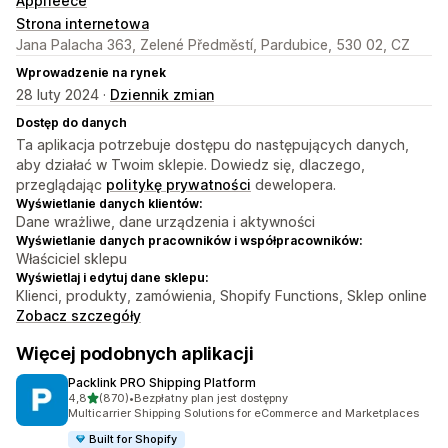
Appfleece
Strona internetowa
Jana Palacha 363, Zelené Předměstí, Pardubice, 530 02, CZ
Wprowadzenie na rynek
28 luty 2024 ·
Dziennik zmian
Dostęp do danych
Ta aplikacja potrzebuje dostępu do następujących danych,
aby działać w Twoim sklepie. Dowiedz się, dlaczego,
przeglądając
politykę prywatności
dewelopera.
Wyświetlanie danych klientów:
Dane wrażliwe, dane urządzenia i aktywności
Wyświetlanie danych pracowników i współpracowników:
Właściciel sklepu
Wyświetlaj i edytuj dane sklepu:
Klienci, produkty, zamówienia, Shopify Functions, Sklep online
Zobacz szczegóły
Więcej podobnych aplikacji
Packlink PRO Shipping Platform
na 5 gwiazdek
4,8
(870)
•
Bezpłatny plan jest dostępny
Łączna liczba recenzji: 870
Multicarrier Shipping Solutions for eCommerce and Marketplaces
Built for Shopify