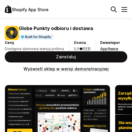
Shopify App Store
Globe Punkty odbioru i dostawa
Built for Shopify
Ceny
Ocena
Deweloper
Dostępna darmowa wersja próbna
5,0
(111)
Appfleece
Zainstaluj
Wyświetl sklep w wersji demonstracyjnej