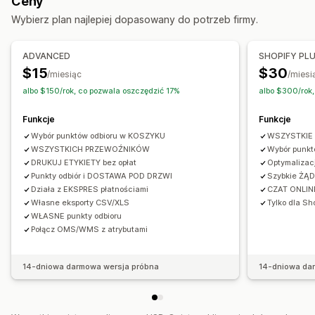
Ceny
Drukowanie zbiorcze
Weryfikacja adresu
Opakowanie
Odbiór na ulicy
Odbiór w sklepie
Wiele lokalizacji
Wybierz plan najlepiej dopasowany do potrzeb firmy.
Zasady wysyłki
Synchronizacja zamówień
Wielojęzyczne
Wybór przewoźnika
Śledzenie w czasie rzeczywistym
ADVANCED
SHOPIFY PL
Mapa dostawy
Powiadomienia e-mail
Zarządzanie przesyłkami
$15
$30
/miesiąc
/miesi
Śledzenie kierowców
Śledzenie zamówień
Synchronizacja zamówień
albo $150/rok, co pozwala oszczędzić 17%
albo $300/rok,
Dowód dostawy
Śledzenie w czasie rzeczywistym
Powiadomienia e-mail
Funkcje
Funkcje
Aktualizacje zamówienia
Wybór punktów odbioru w KOSZYKU
WSZYSTKIE
WSZYSTKICH PRZEWOŹNIKÓW
Wybór punk
DRUKUJ ETYKIETY bez opłat
Optymaliza
Punkty odbiór i DOSTAWA POD DRZWI
Szybkie ŻĄD
Działa z EKSPRES płatnościami
CZAT ONLINE
Własne eksporty CSV/XLS
Tylko dla Sh
WŁASNE punkty odbioru
Połącz OMS/WMS z atrybutami
14-dniowa darmowa wersja próbna
14-dniowa da