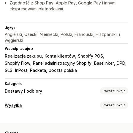
Zgodność z Shop Pay, Apple Pay, Google Pay i innymi
ekspresowymi płatnościami
Języki
Angielski, Czeski, Niemiecki, Polski, Francuski, Hiszpański, i
węgierski
Współpracuje z
Realizacja zakupu
Konta klientów
Shopify POS
Shopify Flow
Panel administracyjny Shopify
Baselinker
DPD
GLS
InPost
Packeta
poczta polska
Kategorie
Dostawy i odbiory
Pokaż funkcje
Opcje dostawy
Wysyłka
Pokaż funkcje
Wiele lokalizacji
Planowanie tras
Weryfikacja adresu
Etykiety i opakowanie
Etykiety wysyłkowe
Wiadomości niestandardowe
Tworzenie etykiet
Dostosowanie etykiety
Opcje odbioru