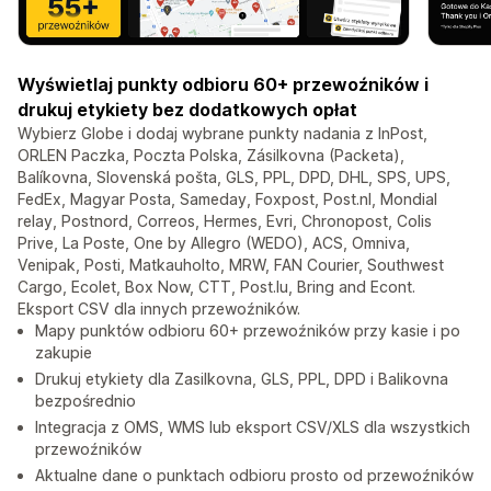
Wyświetlaj punkty odbioru 60+ przewoźników i
drukuj etykiety bez dodatkowych opłat
Wybierz Globe i dodaj wybrane punkty nadania z InPost,
ORLEN Paczka, Poczta Polska, Zásilkovna (Packeta),
Balíkovna, Slovenská pošta, GLS, PPL, DPD, DHL, SPS, UPS,
FedEx, Magyar Posta, Sameday, Foxpost, Post.nl, Mondial
relay, Postnord, Correos, Hermes, Evri, Chronopost, Colis
Prive, La Poste, One by Allegro (WEDO), ACS, Omniva,
Venipak, Posti, Matkauholto, MRW, FAN Courier, Southwest
Cargo, Ecolet, Box Now, CTT, Post.lu, Bring and Econt.
Eksport CSV dla innych przewoźników.
Mapy punktów odbioru 60+ przewoźników przy kasie i po
zakupie
Drukuj etykiety dla Zasilkovna, GLS, PPL, DPD i Balikovna
bezpośrednio
Integracja z OMS, WMS lub eksport CSV/XLS dla wszystkich
przewoźników
Aktualne dane o punktach odbioru prosto od przewoźników