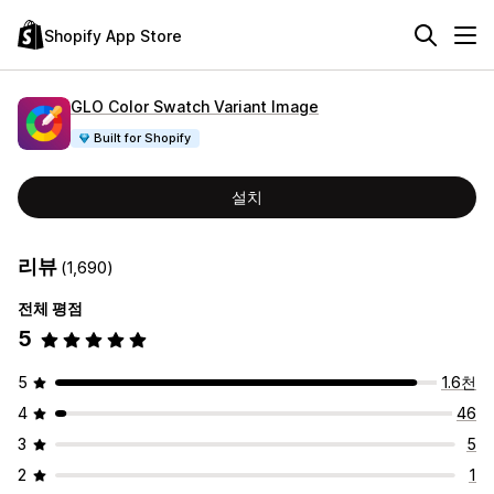
Shopify App Store
GLO Color Swatch Variant Image
Built for Shopify
설치
리뷰
(1,690)
전체 평점
5
5
1.6천
4
46
3
5
2
1