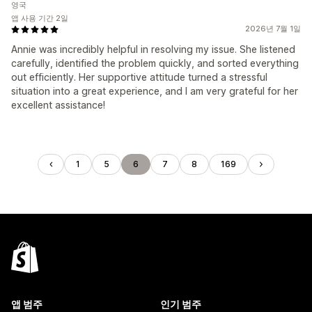
영국
앱 사용 기간 2일
2026년 7월 1일
Annie was incredibly helpful in resolving my issue. She listened
carefully, identified the problem quickly, and sorted everything
out efficiently. Her supportive attitude turned a stressful
situation into a great experience, and I am very grateful for her
excellent assistance!
1
5
6
7
8
169
앱 범주
인기 범주