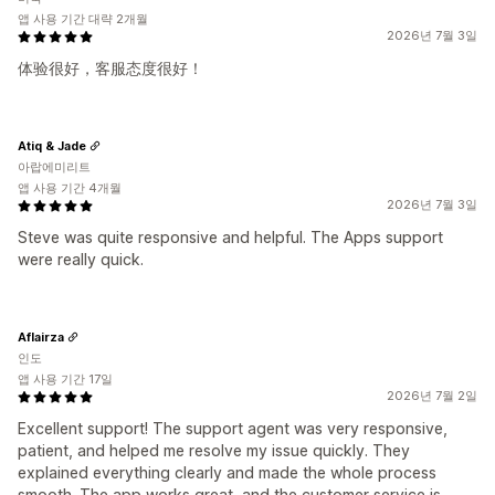
앱 사용 기간 대략 2개월
2026년 7월 3일
体验很好，客服态度很好！
Atiq & Jade
아랍에미리트
앱 사용 기간 4개월
2026년 7월 3일
Steve was quite responsive and helpful. The Apps support
were really quick.
Aflairza
인도
앱 사용 기간 17일
2026년 7월 2일
Excellent support! The support agent was very responsive,
patient, and helped me resolve my issue quickly. They
explained everything clearly and made the whole process
smooth. The app works great, and the customer service is