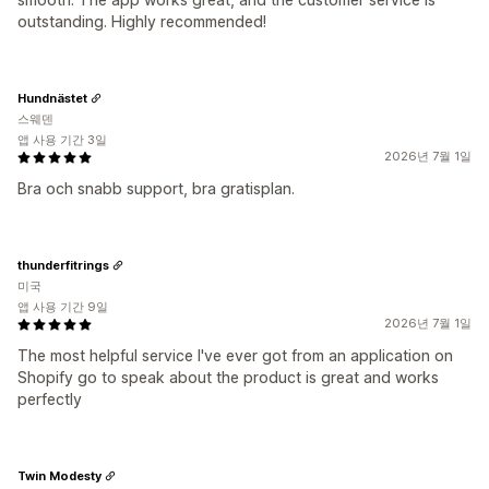
outstanding. Highly recommended!
Hundnästet
스웨덴
앱 사용 기간 3일
2026년 7월 1일
Bra och snabb support, bra gratisplan.
thunderfitrings
미국
앱 사용 기간 9일
2026년 7월 1일
The most helpful service I've ever got from an application on
Shopify go to speak about the product is great and works
perfectly
Twin Modesty