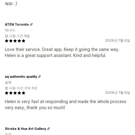
app. ;)
ATÉN Toronto
캐나다
앱 사용 기간 9일
2026년 7월 6일
Love their service. Great app. Keep it going the same way.
Helen is a great support assistant. Kind and helpful.
aq authentic quality
일본
앱 사용 기간 거의 3년
2026년 7월 6일
Helen is very fast at responding and made the whole process
very easy, thank you so much!
Stroke & Hue Art Gallery
미국