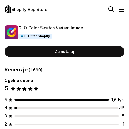
Shopify App Store
GLO Color Swatch Variant Image
Built for Shopify
Zainstaluj
Recenzje
(1 690)
Ogólna ocena
5
5
1,6 tys.
4
46
3
5
2
1