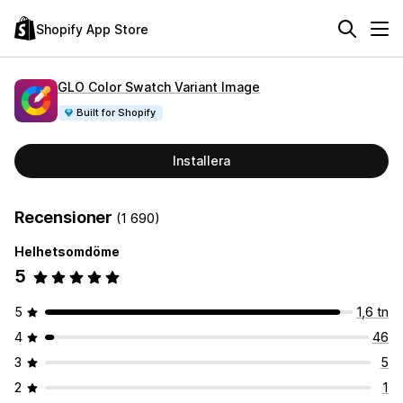
Shopify App Store
GLO Color Swatch Variant Image
Built for Shopify
Installera
Recensioner
(1 690)
Helhetsomdöme
5
5
1,6 tn
4
46
3
5
2
1