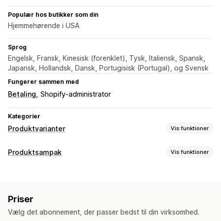
Populær hos butikker som din
Hjemmehørende i USA
Sprog
Engelsk, Fransk, Kinesisk (forenklet), Tysk, Italiensk, Spansk,
Japansk, Hollandsk, Dansk, Portugisisk (Portugal), og Svensk
Fungerer sammen med
Betaling
Shopify-administrator
Kategorier
Produktvarianter
Vis funktioner
Tilpasning
Produktsampak
Vis funktioner
Prøver
Betinget logik
Rullemenuer
Radioknapper
Pakketyper
Tilpasset CSS
Forhåndsvisning
Oversættelse
Faste pakker
Krydssalgspakker
Ofte købt sammen
Import og eksport
Visning af varianter
Priser
Digitale produkter
Tilpassede pakker
Priser
Vælg det abonnement, der passer bedst til din virksomhed.
Priser, du kan angive
Dynamiske priser
Tilføjelser