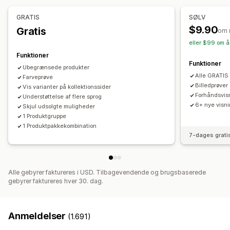
Faste priser
Differentieret prissætning
Rabatter
GRATIS
SØLV
Lager
Faste rabatter
Procentrabatter
$9.90
Gratis
om 
Underretninger om lav lagerbeholdning
eller $99 om å
Skjul, hvis ikke på lager
Lagertilgængelighed
Funktioner
Visning af lagervarer
Automatiske opdateringer
Funktioner
Ubegrænsede produkter
Alle GRATIS 
Farveprøve
Billedprøver
Vis varianter på kollektionssider
Forhåndsvisn
Understøttelse af flere sprog
6+ nye visni
Skjul udsolgte muligheder
1 Produktgruppe
1 Produktpakkekombination
7-dages grati
Alle gebyrer faktureres i USD. Tilbagevendende og brugsbaserede
gebyrer faktureres hver 30. dag.
Anmeldelser
(1.691)