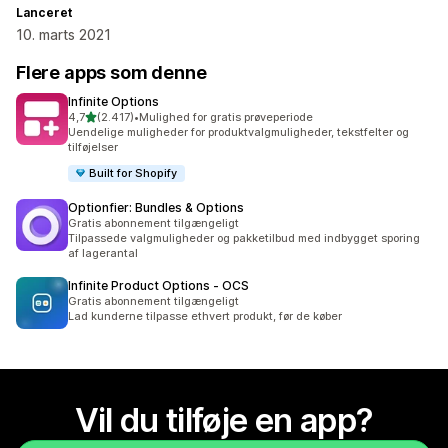
Lanceret
10. marts 2021
Flere apps som denne
Infinite Options
ud af 5 stjerner
4,7
(2.417)
•
Mulighed for gratis prøveperiode
2417 anmeldelser i alt
Uendelige muligheder for produktvalgmuligheder, tekstfelter og
tilføjelser
Built for Shopify
Optionfier: Bundles & Options
Gratis abonnement tilgængeligt
Tilpassede valgmuligheder og pakketilbud med indbygget sporing
af lagerantal
Infinite Product Options ‑ OCS
Gratis abonnement tilgængeligt
Lad kunderne tilpasse ethvert produkt, før de køber
Vil du tilføje en app?