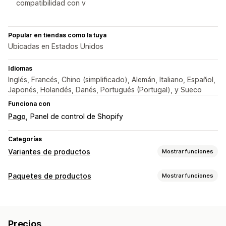
compatibilidad con v
Popular en tiendas como la tuya
Ubicadas en Estados Unidos
Idiomas
Inglés, Francés, Chino (simplificado), Alemán, Italiano, Español,
Japonés, Holandés, Danés, Portugués (Portugal), y Sueco
Funciona con
Pago
Panel de control de Shopify
Categorías
Variantes de productos
Mostrar funciones
Personalización
Paquetes de productos
Mostrar funciones
Muestras
Lógica condicional
Menús desplegables
Tipos de paquetes
Botones de opciones
CSS personalizado
Vista previa
Paquetes fijos
Paquetes de ventas cruzadas
Traducción
Importar y exportar
Visualización de variantes
Precios
Compras conjuntas frecuentes
Productos digitales