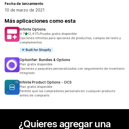
Fecha de lanzamiento
10 de marzo de 2021
Más aplicaciones como esta
Infinite Options
de 5 estrellas
4.7
(2,417)
•
Prueba gratis disponible
2417 reseñas en total
Opciones infinitas para opciones de productos, campos de texto y
complementos
Built for Shopify
Optionfier: Bundles & Options
Plan gratis disponible
Opciones y paquetes personalizados con seguimiento de inventario
integrado
Infinite Product Options ‑ OCS
Plan gratis disponible
Permite que los compradores personalicen cualquier producto
antes de comprarlo
¿Quieres agregar una