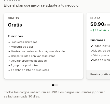
Precios
Elige el plan que mejor se adapte a tu negocio.
Paquetes personalizados
Precios dinámicos
Complementos
Precios que puedes fijar
GRATIS
PLATA
Inventario
Precios fijos
Precios por niveles
Descuentos
$9.90
Gratis
al 
Alertas de existencias bajas
Ocultar existencias agotadas
Descuentos globales
Descuentos porcentuales
o $99 al año c
Disponibilidad de existencias
Funciones
Visualización de disponibilidad de existencias
Funciones
Productos ilimitados
Actualizaciones automáticas
Todas las f
Muestra de color
Muestras d
Mostrar variantes en las páginas de cole
Vista previa
Compatibilidad con varios idiomas
Más de 6 nue
Ocultar opciones agotadas
1 grupo de productos
1 combo de lote de productos
Prueba gratis 
Todos los cargos se facturan en USD. Los cargos recurrentes y por uso
se facturan cada 30 días.