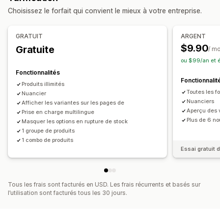
Tarification
Choisissez le forfait qui convient le mieux à votre entreprise.
Produits numériques
Lots personnalisés
Tarification dynamique
Compléments
Tarification que vous pouvez définir
GRATUIT
ARGENT
Stock
Tarification fixe
Tarification échelonnée
Réductions
$9.90
Gratuite
/ m
Alertes de niveau de stock faible
Réductions forfaitaires
Réductions en pourcentage
ou $99/an et 
Masquer les produits en rupture de stock
Fonctionnalités
Disponibilité des stocks
Fonctionnalit
Produits illimités
Affichage des disponibilités en stock
Toutes les 
Nuancier
Mises à jour automatiques
Nuanciers
Afficher les variantes sur les pages de
Aperçu des 
Prise en charge multilingue
Plus de 6 no
Masquer les options en rupture de stock
1 groupe de produits
1 combo de produits
Essai gratuit d
Tous les frais sont facturés en USD. Les frais récurrents et basés sur
l’utilisation sont facturés tous les 30 jours.