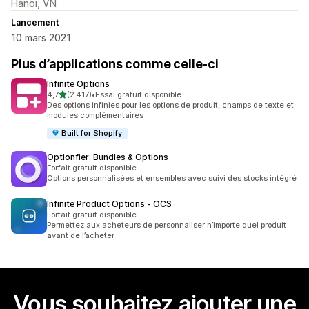
Hanoi, VN
Lancement
10 mars 2021
Plus d’applications comme celle-ci
Infinite Options
étoile(s) sur 5
4,7
(2 417)
•
Essai gratuit disponible
2417 avis au total
Des options infinies pour les options de produit, champs de texte et
modules complémentaires
Built for Shopify
Optionfier: Bundles & Options
Forfait gratuit disponible
Options personnalisées et ensembles avec suivi des stocks intégré
Infinite Product Options ‑ OCS
Forfait gratuit disponible
Permettez aux acheteurs de personnaliser n’importe quel produit
avant de l’acheter
Vous souhaitez ajouter une