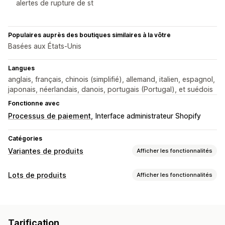
alertes de rupture de st
Populaires auprès des boutiques similaires à la vôtre
Basées aux États-Unis
Langues
anglais, français, chinois (simplifié), allemand, italien, espagnol,
japonais, néerlandais, danois, portugais (Portugal), et suédois
Fonctionne avec
Processus de paiement
Interface administrateur Shopify
Catégories
Variantes de produits
Afficher les fonctionnalités
Personnalisation
Lots de produits
Afficher les fonctionnalités
Échantillons
Logique conditionnelle
Menus déroulants
Types de lots
Boutons radio
CSS personnalisées
Prévisualisation
Lots fixes
Lots de vente croisée
Traduction
Import et export
Affichage des variantes
Tarification
Produits fréquemment achetés ensemble