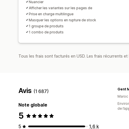
Nuancier
Afficher les variantes sur les pages de
Prise en charge multilingue
Masquer les options en rupture de stock
1 groupe de produits
1 combo de produits
Tous les frais sont facturés en USD. Les frais récurrents et b
Avis
Gent 
(1 687)
Maroc
Environ
Note globale
de l’ap
5
5
1,6 k