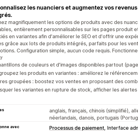
onnalisez les nuanciers et augmentez vos revenus 
grés.
hez magnifiquement les options de produits avec des nuanc
ables, entièrement personnalisables sur les pages produit e
iés en variantes afin d'améliorer le SEO et d'offrir une exp
s grâce aux lots de produits intégrés, parfaits pour les vent
tions. Configuration simple, aucun code requis. Fonctionne
tr
antillons de couleurs et d'images disponibles partout (page
roupez les produits en variantes : améliorez le référencemen
res groupées : boostez vos ventes en proposant des combo
quer les variantes en rupture de stock, afficher les alertes
es
anglais, français, chinois (simplifié), a
néerlandais, danois, portugais (Portug
ionne avec
Processus de paiement
Interface adm