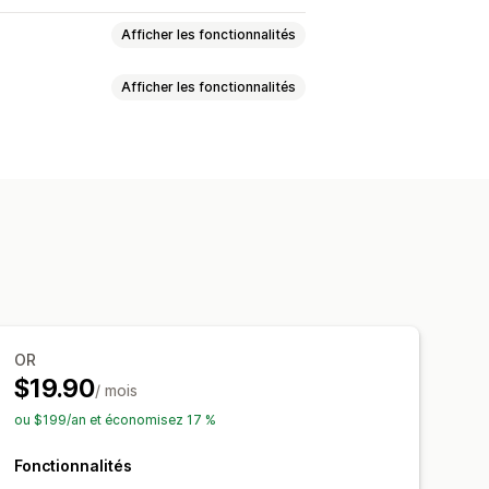
Afficher les fonctionnalités
Afficher les fonctionnalités
Menus déroulants
Boutons radio
Traduction
Import et export
mble
Produits numériques
s
née
Réductions
n pourcentage
tock
Disponibilité des stocks
OR
Mises à jour automatiques
$19.90
/ mois
ou $199/an et économisez 17 %
Fonctionnalités