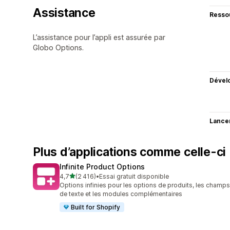
Assistance
Resso
L’assistance pour l’appli est assurée par
Globo Options.
Dével
Lance
Plus d’applications comme celle-ci
Infinite Product Options
étoile(s) sur 5
4,7
(2 416)
•
Essai gratuit disponible
2416 avis au total
Options infinies pour les options de produits, les champs
de texte et les modules complémentaires
Built for Shopify