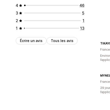
4
46
3
5
2
1
1
13
Écrire un avis
Tous les avis
TIKAY
France
Environ
l’appli
MYNEL
France
29 jour
l’appli