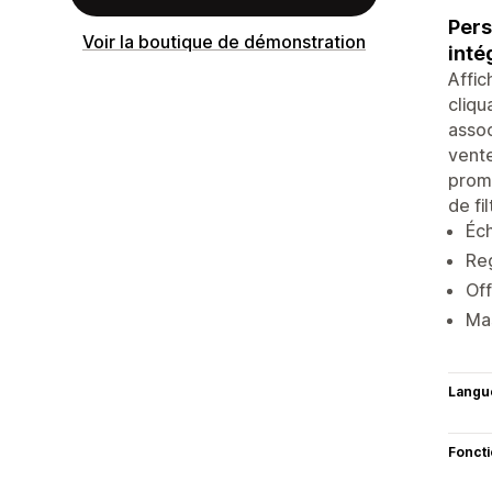
Pers
Voir la boutique de démonstration
inté
Affic
cliqu
assoc
vente
promo
de fil
Éch
Reg
Off
Mas
Langu
Fonct