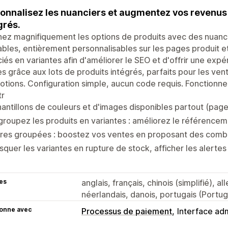
onnalisez les nuanciers et augmentez vos revenus 
grés.
hez magnifiquement les options de produits avec des nuanc
ables, entièrement personnalisables sur les pages produit e
iés en variantes afin d'améliorer le SEO et d'offrir une exp
s grâce aux lots de produits intégrés, parfaits pour les vent
tions. Configuration simple, aucun code requis. Fonctionne
tr
antillons de couleurs et d'images disponibles partout (page
roupez les produits en variantes : améliorez le référencemen
res groupées : boostez vos ventes en proposant des combo
quer les variantes en rupture de stock, afficher les alertes
es
anglais, français, chinois (simplifié), a
néerlandais, danois, portugais (Portug
ionne avec
Processus de paiement
Interface adm