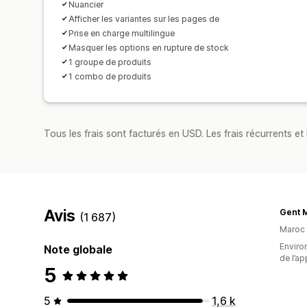
Nuancier
Afficher les variantes sur les pages de
Prise en charge multilingue
Masquer les options en rupture de stock
1 groupe de produits
1 combo de produits
Tous les frais sont facturés en USD. Les frais récurrents et b
Avis
Gent 
(1 687)
Maroc
Environ
Note globale
de l’ap
5
5
1,6 k