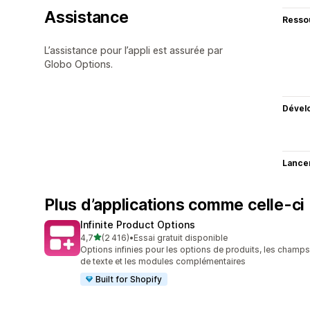
Assistance
Resso
L’assistance pour l’appli est assurée par
Globo Options.
Dével
Lance
Plus d’applications comme celle-ci
Infinite Product Options
étoile(s) sur 5
4,7
(2 416)
•
Essai gratuit disponible
2416 avis au total
Options infinies pour les options de produits, les champs
de texte et les modules complémentaires
Built for Shopify