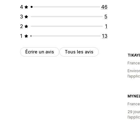
4
46
3
5
2
1
1
13
Écrire un avis
Tous les avis
TIKAY
France
Environ
l’appli
MYNEL
France
29 jour
l’appli