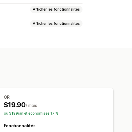
Afficher les fonctionnalités
Afficher les fonctionnalités
Menus déroulants
Boutons radio
Traduction
Import et export
mble
Produits numériques
s
née
Réductions
n pourcentage
tock
Disponibilité des stocks
OR
Mises à jour automatiques
$19.90
/ mois
ou $199/an et économisez 17 %
Fonctionnalités