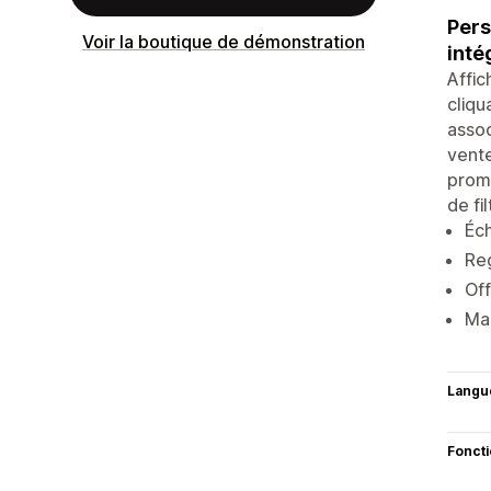
Pers
Voir la boutique de démonstration
inté
Affic
cliqu
assoc
vente
promo
de fil
Éch
Reg
Off
Mas
Langu
Fonct