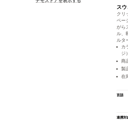
デモストアを表示する
スウ
クリ
ペー
がら
ル、
ルタ
カ
ジ
商
製
在
言語
連携対