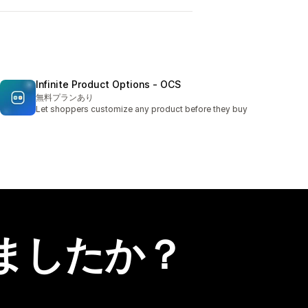
Infinite Product Options ‑ OCS
無料プランあり
Let shoppers customize any product before they buy
ましたか？