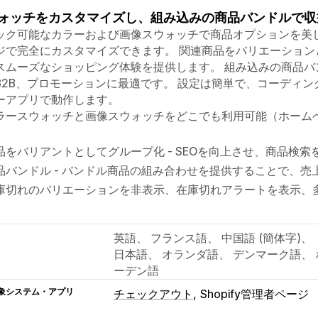
ォッチをカスタマイズし、組み込みの商品バンドルで収
ック可能なカラーおよび画像スウォッチで商品オプションを美
ジで完全にカスタマイズできます。 関連商品をバリエーションと
スムーズなショッピング体験を提供します。 組み込みの商品
B2B、プロモーションに最適です。 設定は簡単で、コーディ
ーアプリで動作します。
ラースウォッチと画像スウォッチをどこでも利用可能（ホーム
）
品をバリアントとしてグループ化 - SEOを向上させ、商品検索
品バンドル - バンドル商品の組み合わせを提供することで、
庫切れのバリエーションを非表示、在庫切れアラートを表示、
英語、 フランス語、 中国語 (簡体字)
日本語、 オランダ語、 デンマーク語、 
ーデン語
象システム・アプリ
チェックアウト
Shopify管理者ページ