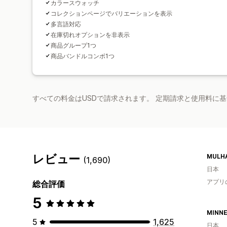
カラースウォッチ
コレクションページでバリエーションを表示
多言語対応
在庫切れオプションを非表示
商品グループ1つ
商品バンドルコンボ1つ
すべての料金はUSDで請求されます。 定期請求と使用料に
レビュー
(1,690)
日本
アプリ
総合評価
5
5
1,625
日本