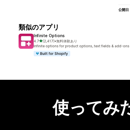
公開日
類似のアプリ
Infinite Options
5つ星中
4.7
(2,417)
•
無料体験あり
合計レビュー数：2417件
Infinite options for product options, text fields & add-ons
Built for Shopify
使ってみ