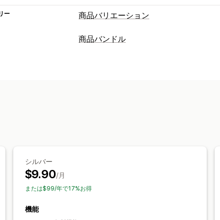
リー
商品バリエーション
カスタマイズ
商品バンドル
見本
条件付きロジック
ドロップダウ
バンドルタイプ
プレビュー
翻訳
インポートとエクス
固定バンドル
クロスセルバンドル
よ
価格
デジタル商品
カスタムバンドル
動的価格設定
アドオン
設定可能な価格設定方式
在庫
固定価格設定
段階的な価格設定
ディ
在庫僅少アラート
在庫切れの非表示
割引率によるディスカウント
シルバー
$9.90
/月
または$99/年で17%お得
機能