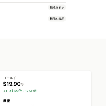
機能を表示
機能を表示
ン
ラジオボタン
カスタムCSS
ポート
バリエーションの表示
く合わせて買われている商品
スカウント
一律割引
在庫状況
在庫ありの表示
自動更新
ゴールド
$19.90
/月
または$199/年で17%お得
機能