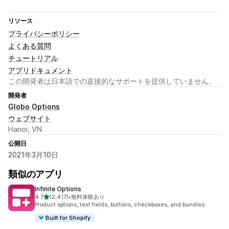
リソース
プライバシーポリシー
よくある質問
チュートリアル
アプリドキュメント
この開発者は日本語での直接的なサポートを提供していません。
開発者
Globo Options
ウェブサイト
Hanoi, VN
公開日
2021年3月10日
類似のアプリ
Infinite Options
5つ星中
4.7
(2,417)
•
無料体験あり
合計レビュー数：2417件
Product options, text fields, buttons, checkboxes, and bundles
Built for Shopify