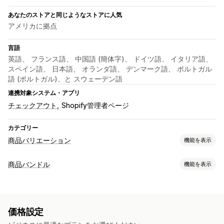
あなたのストアと同じようなストアに人気
アメリカに拠点
言語
英語、 フランス語、 中国語 (簡体字)、 ドイツ語、 イタリア語、
スペイン語、 日本語、 オランダ語、 デンマーク語、 ポルトガル
語 (ポルトガル)、と スウェーデン語
連携対象システム・アプリ
チェックアウト
Shopify管理者ページ
カテゴリー
商品バリエーション
機能を表示
カスタマイズ
商品バンドル
機能を表示
見本
条件付きロジック
ドロップダウン
ラジオボタン
バンドルタイプ
カスタムCSS
プレビュー
翻訳
インポートとエクスポート
固定バンドル
クロスセルバンドル
バリエーションの表示
価格設定
よく合わせて買われている商品
デジタル商品
カスタムバンドル
価格