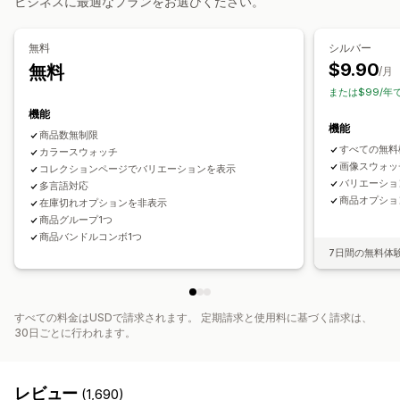
ビジネスに最適なプランをお選びください。
設定可能な価格設定方式
動的価格設定
アドオン
固定価格設定
段階的な価格設定
ディスカウント
一律割引
無料
シルバー
在庫
割引率によるディスカウント
$9.90
無料
/月
在庫僅少アラート
在庫切れの非表示
在庫状況
在庫ありの表示
または$99/年
自動更新
機能
機能
商品数無制限
すべての無料
カラースウォッチ
画像スウォッ
コレクションページでバリエーションを表示
バリエーショ
多言語対応
商品オプショ
在庫切れオプションを非表示
商品グループ1つ
商品バンドルコンボ1つ
7日間の無料体
すべての料金はUSDで請求されます。 定期請求と使用料に基づく請求は、
30日ごとに行われます。
レビュー
(1,690)