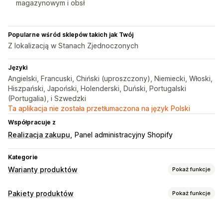
magazynowym i obsł
Popularne wśród sklepów takich jak Twój
Z lokalizacją w Stanach Zjednoczonych
Języki
Angielski, Francuski, Chiński (uproszczony), Niemiecki, Włoski,
Hiszpański, Japoński, Holenderski, Duński, Portugalski
(Portugalia), i Szwedzki
Ta aplikacja nie została przetłumaczona na język Polski
Współpracuje z
Realizacja zakupu
Panel administracyjny Shopify
Kategorie
Warianty produktów
Pokaż funkcje
Dostosowanie
Pakiety produktów
Pokaż funkcje
Próbki
Logika warunkowa
Listy rozwijane
Przyciski opcji
Typy pakietów
Niestandardowy CSS
Podgląd
Tłumaczenie