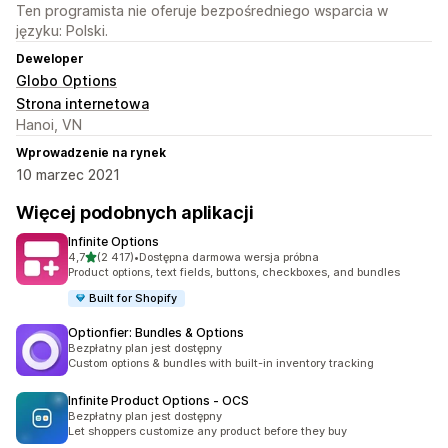
Ten programista nie oferuje bezpośredniego wsparcia w
języku: Polski.
Deweloper
Globo Options
Strona internetowa
Hanoi, VN
Wprowadzenie na rynek
10 marzec 2021
Więcej podobnych aplikacji
Infinite Options
na 5 gwiazdek
4,7
(2 417)
•
Dostępna darmowa wersja próbna
Łączna liczba recenzji: 2417
Product options, text fields, buttons, checkboxes, and bundles
Built for Shopify
Optionfier: Bundles & Options
Bezpłatny plan jest dostępny
Custom options & bundles with built-in inventory tracking
Infinite Product Options ‑ OCS
Bezpłatny plan jest dostępny
Let shoppers customize any product before they buy