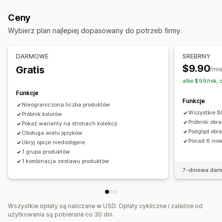
Stałe pakiety
Pakiety produktów dodatkowych
Import i eksport
Wyświetlanie wariantów
Ceny
Często kupowane razem
Produkty cyfrowe
Ceny
Wybierz plan najlepiej dopasowany do potrzeb firmy.
Pakiety niestandardowe
Ceny dynamiczne
Dodatki add-on
Ceny, które można ustalić
DARMOWE
SREBRNY
Zapasy
Stałe ceny
Gradacja cen
Rabaty
Rabaty o stałej wartości
$9.90
Gratis
/mi
Powiadomienia o niskiej dostępności produktu
Rabaty procentowe
albo $99/rok, 
Ukrywanie wyczerpanych zapasów
Dostępność zapasów
Funkcje
Wyświetlanie dostępnych produktów
Funkcje
Nieograniczona liczba produktów
Automatyczne aktualizacje
Wszystkie B
Próbnik kolorów
Próbniki obr
Pokaż warianty na stronach kolekcji
Podgląd obr
Obsługa wielu języków
Ponad 6 now
Ukryj opcje niedostępne
1 grupa produktów
1 kombinacja zestawu produktów
7-dniowa dar
Wszystkie opłaty są naliczane w USD. Opłaty cykliczne i zależne od
użytkowania są pobierane co 30 dni.