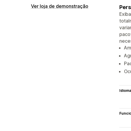
Ver loja de demonstração
Pers
Exiba
total
varia
pacot
neces
Amo
Ag
Pa
Ocu
Idiom
Funci