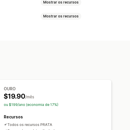
Mostrar os recursos
Mostrar os recursos
 suspensos
Botões de rádio
Tradução
e variantes
juntos
Produtos digitais
ntos
Descontos fixos
ra de estoque
 de estoque
OURO
$19.90
/mês
ou $199/ano (economia de 17%)
Recursos
Todos os recursos PRATA