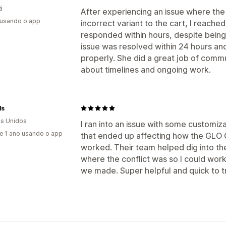
á
After experiencing an issue where the
 usando o app
incorrect variant to the cart, I reache
responded within hours, despite being 
issue was resolved within 24 hours an
properly. She did a great job of com
about timelines and ongoing work.
ls
s Unidos
I ran into an issue with some customi
e 1 ano usando o app
that ended up affecting how the GLO 
worked. Their team helped dig into th
where the conflict was so I could wo
we made. Super helpful and quick to t