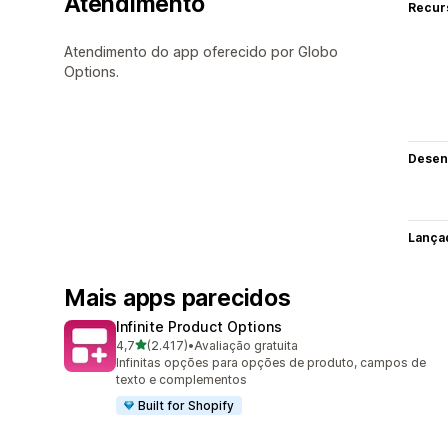
Atendimento
Recur
Atendimento do app oferecido por Globo
Options.
Desen
Lança
Mais apps parecidos
Infinite Product Options
de 5 estrelas
4,7
(2.417)
•
Avaliação gratuita
2417 avaliações ao todo
Infinitas opções para opções de produto, campos de
texto e complementos
Built for Shopify