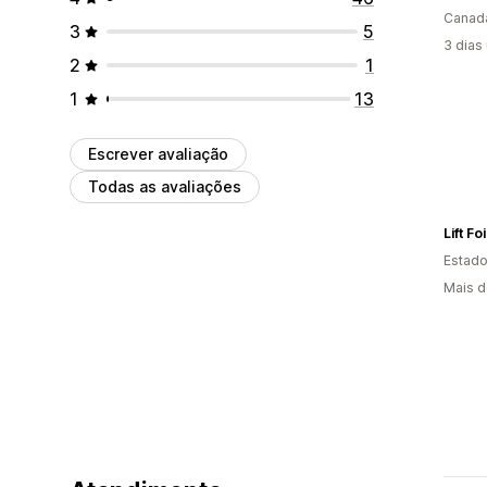
Canad
3
5
3 dias
2
1
1
13
Escrever avaliação
Todas as avaliações
Lift Foi
Estado
Mais d