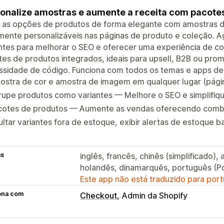
onalize amostras e aumente a receita com pacotes
 as opções de produtos de forma elegante com amostras de
mente personalizáveis nas páginas de produto e coleção. 
ntes para melhorar o SEO e oferecer uma experiência de c
es de produtos integrados, ideais para upsell, B2B ou pro
sidade de código. Funciona com todos os temas e apps de f
stra de cor e amostra de imagem em qualquer lugar (página
rupe produtos como variantes — Melhore o SEO e simplifiq
cotes de produtos — Aumente as vendas oferecendo comb
ltar variantes fora de estoque, exibir alertas de estoque b
as
inglês, francês, chinês (simplificado),
holandês, dinamarquês, português (P
Este app não está traduzido para port
ona com
Checkout
Admin da Shopify