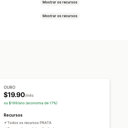
Mostrar os recursos
Mostrar os recursos
 suspensos
Botões de rádio
Tradução
e variantes
juntos
Produtos digitais
ntos
Descontos fixos
ra de estoque
 de estoque
OURO
$19.90
/mês
ou $199/ano (economia de 17%)
Recursos
Todos os recursos PRATA