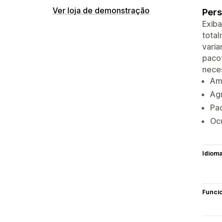
Ver loja de demonstração
Pers
Exiba
total
varia
pacot
neces
Amo
Ag
Pa
Ocu
Idiom
Funci