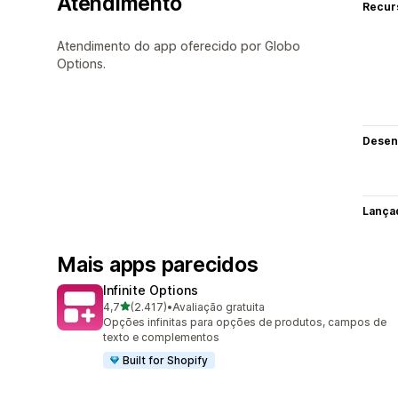
Atendimento
Recur
Atendimento do app oferecido por Globo
Options.
Desen
Lança
Mais apps parecidos
Infinite Options
de 5 estrelas
4,7
(2.417)
•
Avaliação gratuita
2417 avaliações ao todo
Opções infinitas para opções de produtos, campos de
texto e complementos
Built for Shopify