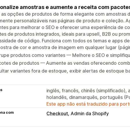
onalize amostras e aumente a receita com pacotes
 as opções de produtos de forma elegante com amostras de
mente personalizáveis nas páginas de produto e coleção. 
ntes para melhorar o SEO e oferecer uma experiência de c
es de produtos integrados, ideais para upsell, B2B ou pro
sidade de código. Funciona com todos os temas e apps de f
stra de cor e amostra de imagem em qualquer lugar (página
rupe produtos como variantes — Melhore o SEO e simplifiq
cotes de produtos — Aumente as vendas oferecendo comb
ltar variantes fora de estoque, exibir alertas de estoque b
as
inglês, francês, chinês (simplificado),
holandês, dinamarquês, português (P
Este app não está traduzido para port
ona com
Checkout
Admin da Shopify