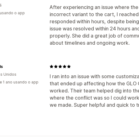
á
After experiencing an issue where the
 usando o app
incorrect variant to the cart, I reache
responded within hours, despite being 
issue was resolved within 24 hours an
properly. She did a great job of com
about timelines and ongoing work.
ls
s Unidos
I ran into an issue with some customi
e 1 ano usando o app
that ended up affecting how the GLO 
worked. Their team helped dig into th
where the conflict was so I could wo
we made. Super helpful and quick to t