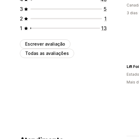
Canad
3
5
3 dias
2
1
1
13
Escrever avaliação
Todas as avaliações
Lift Foi
Estado
Mais d