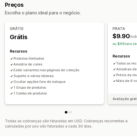
Preços
Produtos frequentemente comprados juntos
Preços
Escolha o plano ideal para o negócio.
Produtos digitais
Pacotes personalizados
Preços dinâmicos
Complementos
Preços que você pode definir
GRÁTIS
PRATA
Estoque
Preços fixos
Preços por nível
Descontos
$9.90
Grátis
/mê
Alertas de estoque baixo
Ocultar fora de estoque
Descontos fixos
Descontos percentuais
ou $99/ano (e
Disponibilidade de estoque
Exibição de estoque
Recursos
Atualizações automáticas
Recursos
Produtos ilimitados
Todos os re
Amostra de cores
Amostras de
Exibir variantes nas páginas de coleção
Prévia da i
Suporte a vários idiomas
Mais de 6 no
Ocultar opções fora de estoque
1 Grupo de produtos
1 Combo de produtos
Avaliação grat
Todas as cobranças são faturadas em USD. Cobranças recorrentes e
calculadas por uso são faturadas a cada 30 dias.