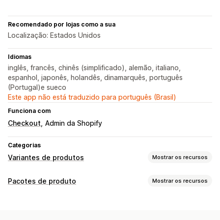
Recomendado por lojas como a sua
Localização: Estados Unidos
Idiomas
inglês, francês, chinês (simplificado), alemão, italiano,
espanhol, japonês, holandês, dinamarquês, português
(Portugal)e sueco
Este app não está traduzido para português (Brasil)
Funciona com
Checkout
Admin da Shopify
Categorias
Variantes de produtos
Mostrar os recursos
Personalização
Pacotes de produto
Mostrar os recursos
Amostras
Lógica condicional
Menus suspensos
Tipos de pacotes
Botões de rádio
CSS personalizado
Pré-visualização
Pacotes fixos
Pacotes de cross-sell
Tradução
Importação e exportação
Exibição de variantes