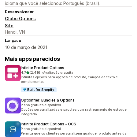
idioma que você selecionou: Português (brasil).
Desenvolvedor
Globo Options
Site
Hanoi, VN
Lançado
10 de março de 2021
Mais apps parecidos
Infinite Product Options
de 5 estrelas
4,7
(2.416)
•
Avaliação gratuita
2416 avaliações ao todo
Infinitas opções para opções de produto, campos de texto e
complementos
Built for Shopify
Optionfier: Bundles & Options
Plano gratuito disponível
Opções personalizadas e pacotes com rastreamento de estoque
integrado
Infinite Product Options ‑ OCS
Plano gratuito disponível
Permita que os clientes personalizem qualquer produto antes da