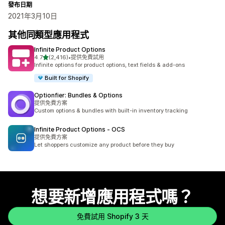
發布日期
2021年3月10日
其他同類型應用程式
Infinite Product Options
滿分 5 顆星
4.7
(2,416)
•
提供免費試用
共有 2416 則評價
Infinite options for product options, text fields & add-ons
Built for Shopify
Optionfier: Bundles & Options
提供免費方案
Custom options & bundles with built-in inventory tracking
Infinite Product Options ‑ OCS
提供免費方案
Let shoppers customize any product before they buy
想要新增應用程式嗎？
免費試用 Shopify 3 天