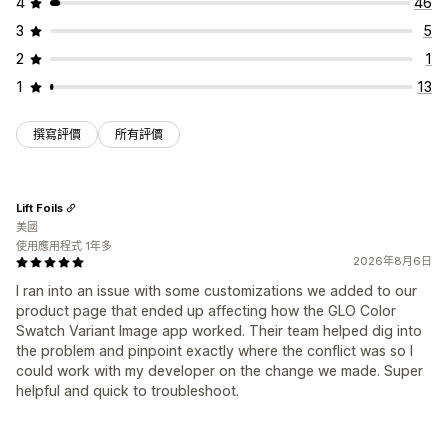
4
46
3
5
2
1
1
13
撰寫評價
所有評價
Lift Foils
美國
使用應用程式 1年多
2026年8月6日
I ran into an issue with some customizations we added to our
product page that ended up affecting how the GLO Color
Swatch Variant Image app worked. Their team helped dig into
the problem and pinpoint exactly where the conflict was so I
could work with my developer on the change we made. Super
helpful and quick to troubleshoot.