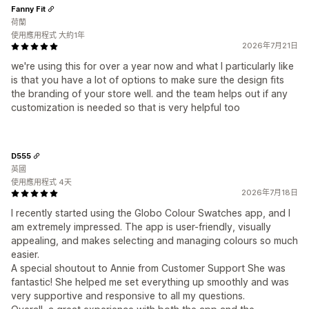
Fanny Fit
荷蘭
使用應用程式 大約1年
2026年7月21日
we're using this for over a year now and what I particularly like
is that you have a lot of options to make sure the design fits
the branding of your store well. and the team helps out if any
customization is needed so that is very helpful too
D555
英國
使用應用程式 4天
2026年7月18日
I recently started using the Globo Colour Swatches app, and I
am extremely impressed. The app is user-friendly, visually
appealing, and makes selecting and managing colours so much
easier.
A special shoutout to Annie from Customer Support She was
fantastic! She helped me set everything up smoothly and was
very supportive and responsive to all my questions.