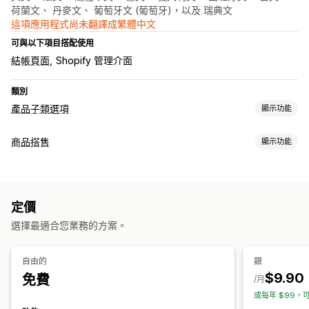
荷蘭文、 丹麥文、 葡萄牙文 (葡萄牙)，以及 瑞典文
這項應用程式尚未翻譯成繁體中文
可與以下項目搭配使用
結帳頁面
Shopify 管理介面
類別
產品子類選項
顯示功能
自訂
商品搭售
顯示功能
色樣
條件邏輯
下拉式選單
選項按鈕
自訂 CSS
預覽
翻譯
套裝組合類型
匯入和匯出
顯示子樣
固定套裝
交叉銷售套裝組合
經常一起購買的商品
數位商品
定價
定價
自訂套裝組合
動態定價
附加元件
選擇最適合您業務的方案。
可設定的定價
庫存
固定定價
分層定價
折扣
固定折扣
百分比折扣
自由的
銀
庫存不足提醒
隱藏無庫存商品
庫存可用性
顯示庫存
自動更新
$9.90
免費
/月
或每年 $99，可