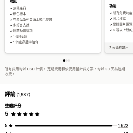
功能
功能
無限產品
所有免費功能
顏色樣本
圖片樣本
在產品系列頁面上顯示變體
變體圖片預覽
多語言支援
6 種以上新
隱藏缺貨選項
1 個產品組
1 個產品捆綁組合
7 天免費試用
所有費用均以 USD 計價。 定期費用和依使用量計費方案，均以 30 天為週期
收費。
評論
(1,687)
整體評分
5
5
1,622