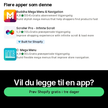
Flere apper som denne
Buddha Mega Menu & Navigation
av 5 stjerner
4,8
(554)
•
Gratis abonnement tilgjengelig
Totalt 554 omtaler
Build stylish mega menus that help shoppers find products fast
Scroller Pro ‑ Infinite Scroll
av 5 stjerner
5,0
(13)
•
Gratis prøveperiode tilgjengelig
Totalt 13 omtaler
Improve shopping experience with infinite scroll & load more
Built for Shopify
C: Mega Menu
av 5 stjerner
4,9
(6)
•
Gratis prøveperiode tilgjengelig
Totalt 6 omtaler
Build flexible mega menus that improve store navigation.
Vil du legge til en app?
Prøv Shopify gratis i tre dager