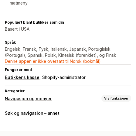
matmeny
Populært blant butikker som din
Basert i USA
Språk
Engelsk, Fransk, Tysk, Italiensk, Japansk, Portugisisk
(Portugal), Spansk, Polsk, Kinesisk (forenklet), og Finsk
Denne appen er ikke oversatt til Norsk (bokmål)
Fungerer med
Butikkens kasse
Shopify-administrator
Kategorier
Navigasjon og menyer
Vis funksjoner
Menystil
Søk og navigasjon – annet
Megameny
Mobilmeny
Rullegardinmeny
Ikoner
Faner
Tre
Miniatyrbilde
Bunnlinje