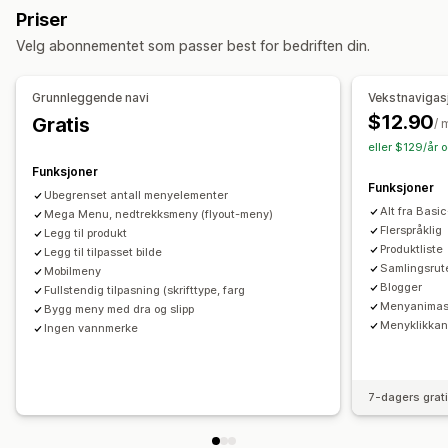
Kikking
Priser
Festet navigasjonsfelt
Velg abonnementet som passer best for bedriften din.
Tilpasning
Grunnleggende navi
Vekstnavigas
Dra-og-slipp-redigeringsverktøy
Farge og skrifttype
$12.90
Gratis
/ 
Animasjoner
Merker og etiketter
Tilpassede ikoner
eller $129/år 
Bildestørrelse
Tilpasset CSS
HTML
Flere språk
Funksjoner
Mobilresponsiv
SEO
Funksjoner
Ubegrenset antall menyelementer
Alt fra Bas
Mega Menu, nedtrekksmeny (flyout-meny)
Flerspråklig
Legg til produkt
Produktliste
Legg til tilpasset bilde
Samlingsrut
Mobilmeny
Blogger
Fullstendig tilpasning (skrifttype, farg
Menyanimas
Bygg meny med dra og slipp
Menyklikkan
Ingen vannmerke
7-dagers grat