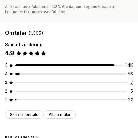
Alle kostnader faktureres i USD. Gjentagende og bruksbaserte
kostnader faktureres hver 30. dag.
Omtaler
(1,505)
Samlet vurdering
4.9
5
1.4K
4
56
3
7
2
5
1
22
Skriv en omtale
Alle omtaler
BTB Los Angeles