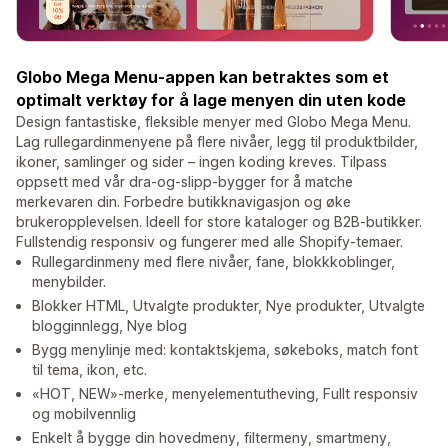
Globo Mega Menu-appen kan betraktes som et
optimalt verktøy for å lage menyen din uten kode
Design fantastiske, fleksible menyer med Globo Mega Menu.
Lag rullegardinmenyene på flere nivåer, legg til produktbilder,
ikoner, samlinger og sider – ingen koding kreves. Tilpass
oppsett med vår dra-og-slipp-bygger for å matche
merkevaren din. Forbedre butikknavigasjon og øke
brukeropplevelsen. Ideell for store kataloger og B2B-butikker.
Fullstendig responsiv og fungerer med alle Shopify-temaer.
Rullegardinmeny med flere nivåer, fane, blokkkoblinger,
menybilder.
Blokker HTML, Utvalgte produkter, Nye produkter, Utvalgte
blogginnlegg, Nye blog
Bygg menylinje med: kontaktskjema, søkeboks, match font
til tema, ikon, etc.
«HOT, NEW»-merke, menyelementutheving, Fullt responsiv
og mobilvennlig
Enkelt å bygge din hovedmeny, filtermeny, smartmeny,