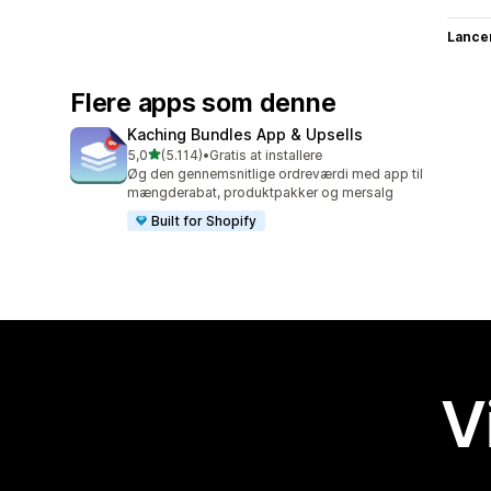
Lance
Flere apps som denne
Kaching Bundles App & Upsells
ud af 5 stjerner
5,0
(5.114)
•
Gratis at installere
5114 anmeldelser i alt
Øg den gennemsnitlige ordreværdi med app til
mængderabat, produktpakker og mersalg
Built for Shopify
V