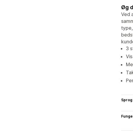
Øg d
Ved a
samme
type,
bedst
kunde
3 s
Vis
Mer
Tak
Per
Sprog
Funge