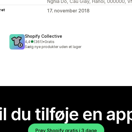
Nghia Do, Cau Giay, Hanoi, 000000, V
ret
17. november 2018
Shopify Collective
ud af 5 stjerner
4,4
(361)
•
Gratis
361 anmeldelser i alt
Sælg nye produkter uden et lager
il du tilføje en ap
Prøv Shopify gratis i 3 dage