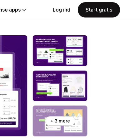
se apps
Log ind
Start gratis
+ 3 mere