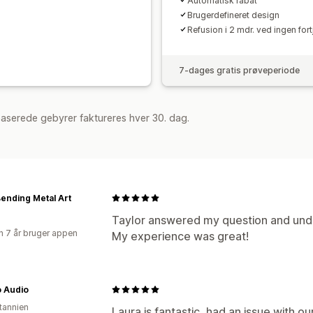
Automatisk rabat
Brugerdefineret design
Refusion i 2 mdr. ved ingen for
7-dages gratis prøveperiode
aserede gebyrer faktureres hver 30. dag.
ending Metal Art
Taylor answered my question and unde
 7 år bruger appen
My experience was great!
o Audio
itannien
Laura is fantastic, had an issue with o