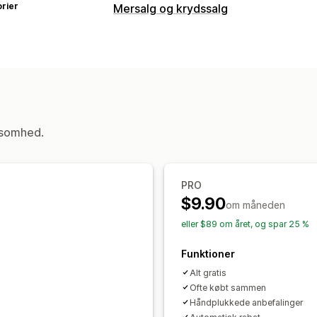
rier
Mersalg og krydssalg
Tilpasning
Mersalg i indkøbskurv
Mersalg ved be
Takkeside med mersalg
Tilbud og anbefalinger
Produkttilføjelser
Produktanbefaling
ksomhed.
PRO
$9.90
om måneden
eller $89 om året, og spar 25 %
Funktioner
Alt gratis
Ofte købt sammen
Håndplukkede anbefalinger