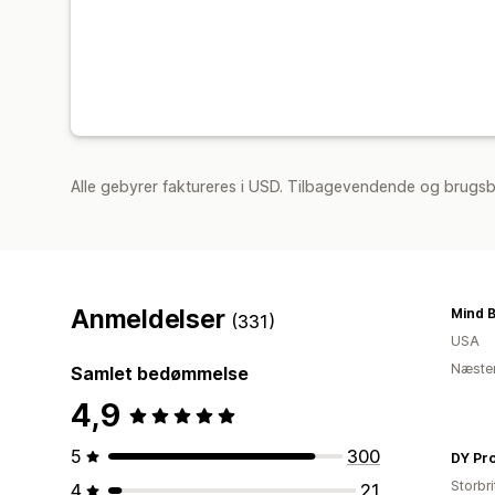
Alle gebyrer faktureres i USD. Tilbagevendende og brugsb
Anmeldelser
Mind B
(331)
USA
Næsten
Samlet bedømmelse
4,9
5
300
DY Pr
Storbr
4
21