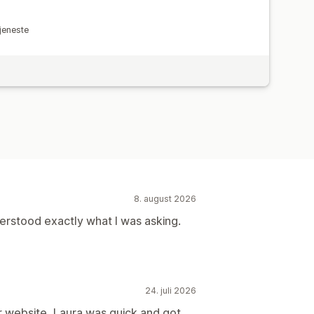
tjeneste
8. august 2026
rstood exactly what I was asking.
24. juli 2026
ur website, Laura was quick and got