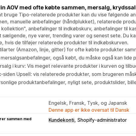
in AOV med ofte købte sammen, mersalg, krydssal
t bruge Tipo-relaterede produkter kan du vise følgende anbe
n, manuelle anbefalinger (håndplukket), relaterede produ
 kollektion", anbefalinger til indkøbskurv, anbefalinger til ka
 sælgende, nye varer, trending varer og senest sete. Du kan 
, hvis de tilføjer relaterede produkter til indkøbskurven.
tilarter (Amazon, linje, gitter) for ofte købte produkter sa
 mersalgsanbefalinger, også købt, du måske også kan lide på
salg i kurv: Vis meget relevante produkter i kurven og tilbu
-siden Upsell: vis relaterede produkter, som brugeren måsk
sonlige produktanbefalinger, nyligt sete, produktslider, bil
Engelsk, Fransk, Tysk, og Japansk
Denne app er ikke oversat til Dansk
rer sammen med
Kundekonti
Shopify-administrator