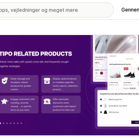
Gennem
ri med udvalgte billeder