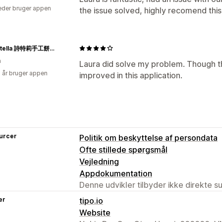
der bruger appen
the issue solved, highly recomend this,
Aunt Stella 詩特莉手工餅乾 | 手工喜餅、彌月、年節、客製禮盒
n
Laura did solve my problem. Though th
6 år bruger appen
improved in this application.
urcer
Politik om beskyttelse af persondata
Ofte stillede spørgsmål
Vejledning
Appdokumentation
Denne udvikler tilbyder ikke direkte s
er
tipo.io
Website