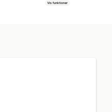
Vis funktioner
taling
Mersalg på produktside
er
Ofte købt sammen