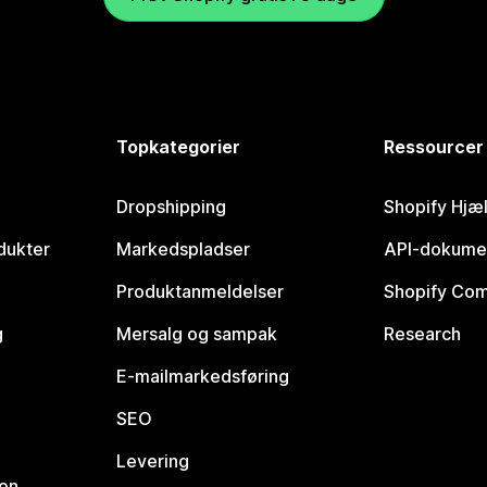
Topkategorier
Ressourcer
Dropshipping
Shopify Hjæ
dukter
Markedspladser
API-dokume
Produktanmeldelser
Shopify Co
g
Mersalg og sampak
Research
E-mailmarkedsføring
SEO
Levering
ion