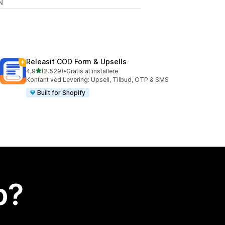
N
Releasit COD Form & Upsells
ud af 5 stjerner
4,9
(2.529)
•
Gratis at installere
2529 anmeldelser i alt
Kontant ved Levering: Upsell, Tilbud, OTP & SMS
Built for Shopify
p?