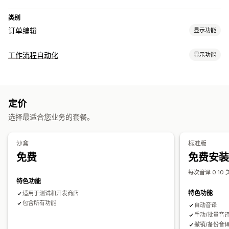
类别
订单编辑
显示功能
订单更新
工作流程自动化
显示功能
地址
自定义规则
自动化工作流程
自动化任务
订单管理
订单处理
筛选
定价
自定义
选择最适合您业务的套餐。
条件逻辑
自定义触发器
沙盒
标准版
免费
免费安装
每次音译 0.10 
特色功能
特色功能
适用于测试和开发商店
包含所有功能
自动音译
手动/批量音
撤销/备份音