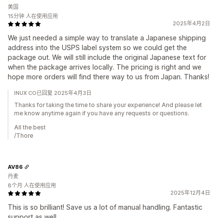
美国
15分钟 人在使用应用
2025年4月2日
We just needed a simple way to translate a Japanese shipping
address into the USPS label system so we could get the
package out. We will still include the original Japanese text for
when the package arrives locally. The pricing is right and we
hope more orders will find there way to us from Japan. Thanks!
INUX CO已回复 2025年4月3日
Thanks for taking the time to share your experience! And please let
me know anytime again if you have any requests or questions.
All the best
/Thore
AV86
丹麦
8个月 人在使用应用
2025年12月4日
This is so brilliant! Save us a lot of manual handling. Fantastic
support as well.