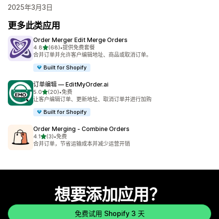
2025年3月3日
更多此类应用
Order Merger Edit Merge Orders
星（满分 5 星）
4.8
(68)
•
提供免费套餐
总共 68 条评论
合并订单并允许客户编辑地址、商品或取消订单。
Built for Shopify
订单编辑 — EditMyOrder.ai
星（满分 5 星）
5.0
(20)
•
免费
总共 20 条评论
让客户编辑订单、更新地址、取消订单并进行加购
Built for Shopify
Order Merging ‑ Combine Orders
星（满分 5 星）
4.1
(3)
•
免费
总共 3 条评论
合并订单，节省运输成本并减少运营开销
想要添加应用？
免费试用 Shopify 3 天