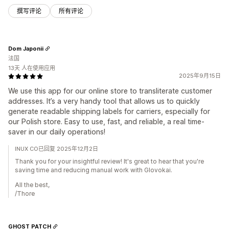
撰写评论
所有评论
Dom Japonii
法国
13天 人在使用应用
2025年9月15日
We use this app for our online store to transliterate customer
addresses. It’s a very handy tool that allows us to quickly
generate readable shipping labels for carriers, especially for
our Polish store. Easy to use, fast, and reliable, a real time-
saver in our daily operations!
INUX CO已回复 2025年12月2日
Thank you for your insightful review! It's great to hear that you're
saving time and reducing manual work with Glovokai.
All the best,
/Thore
GHOST PATCH