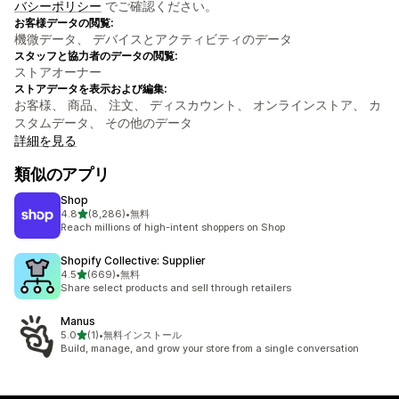
バシーポリシー
でご確認ください。
お客様データの閲覧:
機微データ、 デバイスとアクティビティのデータ
スタッフと協力者のデータの閲覧:
ストアオーナー
ストアデータを表示および編集:
お客様、 商品、 注文、 ディスカウント、 オンラインストア、 カ
スタムデータ、 その他のデータ
詳細を見る
類似のアプリ
Shop
5つ星中
4.8
(8,286)
•
無料
合計レビュー数：8286件
Reach millions of high-intent shoppers on Shop
Shopify Collective: Supplier
5つ星中
4.5
(669)
•
無料
合計レビュー数：669件
Share select products and sell through retailers
Manus
5つ星中
5.0
(1)
•
無料インストール
合計レビュー数：1件
Build, manage, and grow your store from a single conversation