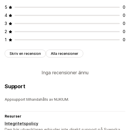
5
0
4
0
3
0
2
0
1
0
Skriv en recension
Alla recensioner
Inga recensioner ännu
Support
Appsupport tillhandahålls av NUKIUM.
Resurser
Integritetspolicy
Den här utvecklaren erbjuder inte direkt support på Svenska.