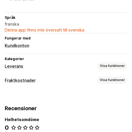
Språk
franska
Denna app finns inte översatt till svenska
Fungerar med
Kundkonton
Kategorier
Leverans
Visa funktioner
Etiketter och förpackningsmaterial
Fraktkostnader
Visa funktioner
Etikettskapande
Tryckning i bulk
Retursedlar
Prisberäkning
Val av budfirma
Fraktkostnader
Budbaserad
Viktbaserad
Leveranshantering
Recensioner
E-postaviseringar
Orderuppdateringar
Helhetsomdöme
0