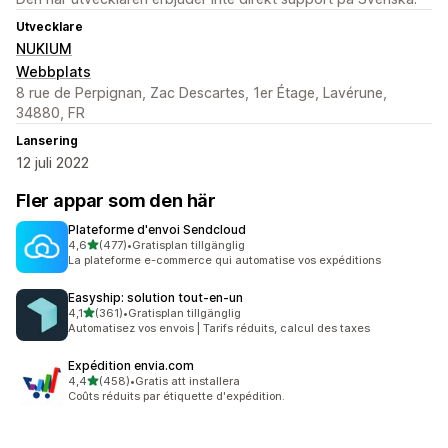
Utvecklare
NUKIUM
Webbplats
8 rue de Perpignan, Zac Descartes, 1er Étage, Lavérune,
34880, FR
Lansering
12 juli 2022
Fler appar som den här
Plateforme d'envoi Sendcloud
av 5 stjärnor
4,6
(477)
•
Gratisplan tillgänglig
477 recensioner totalt
La plateforme e-commerce qui automatise vos expéditions
Easyship: solution tout‑en‑un
av 5 stjärnor
4,1
(361)
•
Gratisplan tillgänglig
361 recensioner totalt
Automatisez vos envois | Tarifs réduits, calcul des taxes
Expédition envia.com
av 5 stjärnor
4,4
(458)
•
Gratis att installera
458 recensioner totalt
Coûts réduits par étiquette d'expédition.